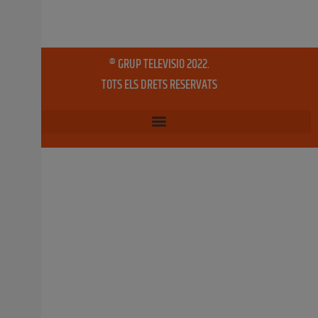
carrer fora de l’horari establit. L’objectiu és mantindre el
municipi net i lliure de focus d’infecció, garantint la
higiene i preservant la imatge que es projecta davant els
milers
14 agost, 2025
No hi ha comentaris