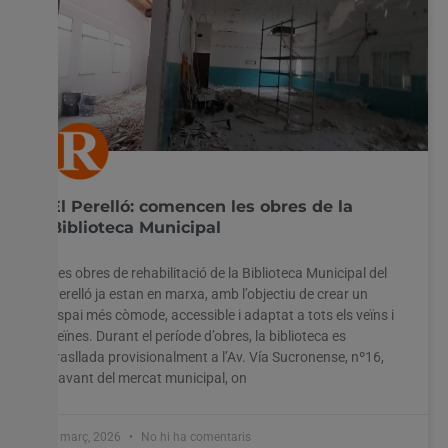
El Perelló: comencen les obres de la
Biblioteca Municipal
Les obres de rehabilitació de la Biblioteca Municipal del
Perelló ja estan en marxa, amb l’objectiu de crear un
espai més còmode, accessible i adaptat a tots els veïns i
veïnes. Durant el període d’obres, la biblioteca es
trasllada provisionalment a l’Av. Vía Sucronense, nº16,
davant del mercat municipal, on
5 març, 2026
No hi ha comentaris