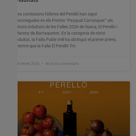
indultats
Utilitzem cookies al nostre lloc web per oferir-vos
Les comissions falleres del Perelló han sigut
l'experiència més rellevant recordant les vostres preferències
reconegudes en els Premis “Pasqual Carrasquer” als
i visites repetides. En fer clic a "Acceptar-ho tot", accepteu
l'ús de TOTES les cookies. Tanmateix, podeu visitar
ninots indultats de les Falles 2026 de Sueca, El Perelló i
"Configuració de les galetes" per proporcionar un
Mareny de Barraquetes. En la categoria de ninot
consentiment controlat.
indultat, la Falla Poble Vell ha obtingut el primer premi,
mentre que la Falla El Perelló Tro
Configuració cookies
Accepta tot
18 febrer, 2026
No hi ha comentaris