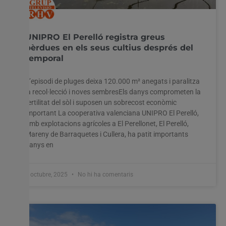
UNIPRO El Perelló registra greus
pèrdues en els seus cultius després del
temporal
L’episodi de pluges deixa 120.000 m² anegats i paralitza
la recol·lecció i noves sembresEls danys comprometen la
fertilitat del sòl i suposen un sobrecost econòmic
important La cooperativa valenciana UNIPRO El Perelló,
amb explotacions agrícoles a El Perellonet, El Perelló,
Mareny de Barraquetes i Cullera, ha patit importants
danys en
2 octubre, 2025
No hi ha comentaris