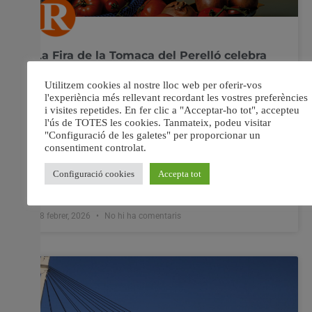
La Fira de la Tomaca del Perelló celebra
en juny la seua XIII edició consolidant
tradició i gastronomia
El Perelló es prepara per a un cap de setmana dedicat al
producte estrela Millores en el recinte i inscripcions
obertes per als expositors El municipi d’El Perelló acollirà
els dies 5, 6 i 7 de juny la XIII Fira de la Tomaca, una cita
ja consolidada dins del calendari
18 febrer, 2026
No hi ha comentaris