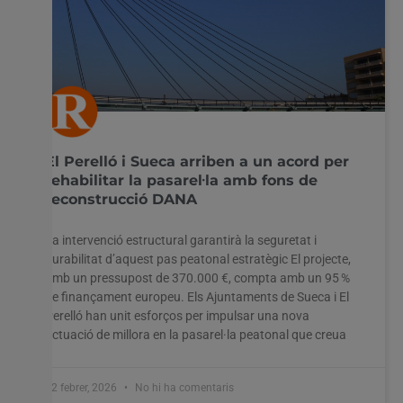
El Perelló i Sueca arriben a un acord per
rehabilitar la pasarel·la amb fons de
reconstrucció DANA
La intervenció estructural garantirà la seguretat i
durabilitat d’aquest pas peatonal estratègic El projecte,
amb un pressupost de 370.000 €, compta amb un 95 %
de finançament europeu. Els Ajuntaments de Sueca i El
Perelló han unit esforços per impulsar una nova
actuació de millora en la pasarel·la peatonal que creua
12 febrer, 2026
No hi ha comentaris