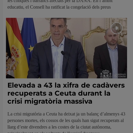
les conques i barrancs afectats per la DANA. En l’àmbit
educatiu, el Consell ha ratificat la congelació dels preus
Elevada a 43 la xifra de cadàvers
recuperats a Ceuta durant la
crisi migratòria massiva
La crisi migratòria a Ceuta ha deixat ja un balanç d’almenys 43
persones mortes, els cossos de les quals han sigut recuperats al
llarg d’este divendres a les costes de la ciutat autònoma,