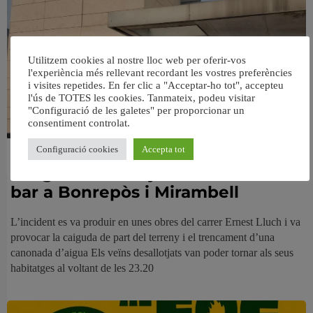
Utilitzem cookies al nostre lloc web per oferir-vos
l'experiència més rellevant recordant les vostres preferències
i visites repetides. En fer clic a "Acceptar-ho tot", accepteu
l'ús de TOTES les cookies. Tanmateix, podeu visitar
"Configuració de les galetes" per proporcionar un
consentiment controlat.
Configuració cookies
Accepta tot
Un desprendiment en unes obres
obliga a desallotjar una finca i un
bar a Bonrepòs i Mirambell
L’incident es va produir en unes obres del carrer Ernest Lluch i va
provocar la caiguda de part del terreny i el trencament d’una
canonada d’aigua Els veïns desallotjats van poder tornar als seus
habitatges al voltant de les 23.20