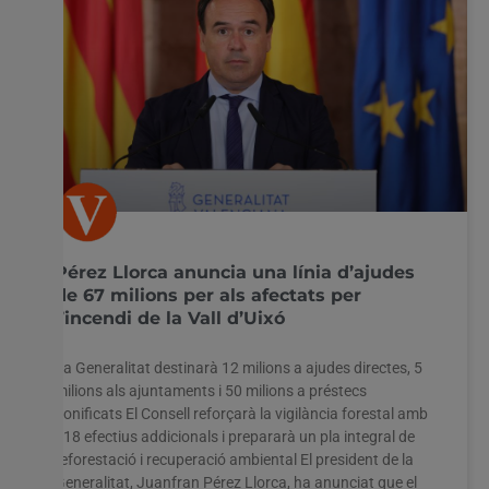
Pérez Llorca anuncia una línia d’ajudes
de 67 milions per als afectats per
l’incendi de la Vall d’Uixó
La Generalitat destinarà 12 milions a ajudes directes, 5
milions als ajuntaments i 50 milions a préstecs
bonificats El Consell reforçarà la vigilància forestal amb
118 efectius addicionals i prepararà un pla integral de
reforestació i recuperació ambiental El president de la
Generalitat, Juanfran Pérez Llorca, ha anunciat que el