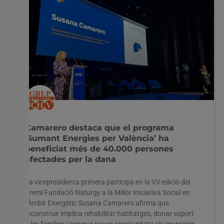
Camarero destaca que el programa
‘Sumant Energies per València’ ha
beneficiat més de 40.000 persones
afectades per la dana
La vicepresidenta primera participa en la VII edició del
Premi Fundació Naturgy a la Millor Iniciativa Social en
l’Àmbit Energètic Susana Camarero afirma que
reconstruir implica rehabilitar habitatges, donar suport
a les famílies i generar noves oportunitats als municipis