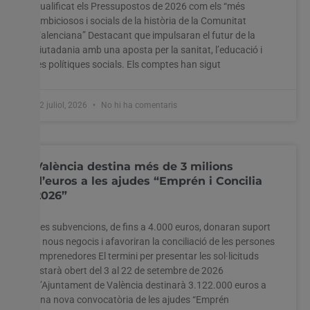
qualificat els Pressupostos de 2026 com els “més
ambiciosos i socials de la història de la Comunitat
Valenciana” Destacant que impulsaran el futur de la
ciutadania amb una aposta per la sanitat, l’educació i
les polítiques socials. Els comptes han sigut
22 juliol, 2026
No hi ha comentaris
València destina més de 3 milions
d’euros a les ajudes “Emprén i Concilia
2026”
Les subvencions, de fins a 4.000 euros, donaran suport
a nous negocis i afavoriran la conciliació de les persones
emprenedores El termini per presentar les sol·licituds
estarà obert del 3 al 22 de setembre de 2026
L’Ajuntament de València destinarà 3.122.000 euros a
una nova convocatòria de les ajudes “Emprén