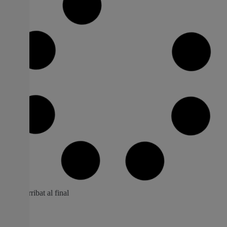
Albal aprova el pressupost més alt de la
seua història amb 14,4 milions d’euros
Les comptes municipals creixen un 7,86 % i consoliden la
solidesa financera del consistori amb noves inversions i
millores en serveis essencials. El pressupost de 2026
prioritza les polítiques socials, la millora
d’infraestructures i el suport al comerç local i a
l’ocupació. L’Ajuntament d’Albal ha aprovat en Ple el
pressupost