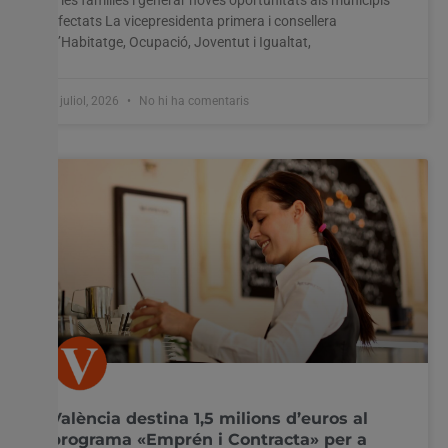
afectats La vicepresidenta primera i consellera
d’Habitatge, Ocupació, Joventut i Igualtat,
7 juliol, 2026
No hi ha comentaris
València destina 1,5 milions d’euros al
programa «Emprén i Contracta» per a