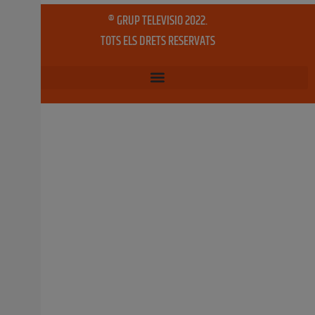
1 juliol, 2026
No hi ha comentaris
L’Ajuntament publica el llistat de
beneficiaris de les subvencions al sector
pesquer