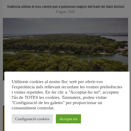
València ultima el nou centre per a persones majors del barri de Sant Antoni
6 agost, 2026
Utilitzem cookies al nostre lloc web per oferir-vos
l'experiència més rellevant recordant les vostres preferències
València retira prop de 15.000 litres de residus de la Devesa durant el mes de
i visites repetides. En fer clic a "Acceptar-ho tot", accepteu
juliol
l'ús de TOTES les cookies. Tanmateix, podeu visitar
6 agost, 2026
"Configuració de les galetes" per proporcionar un
consentiment controlat.
Configuració cookies
Accepta tot