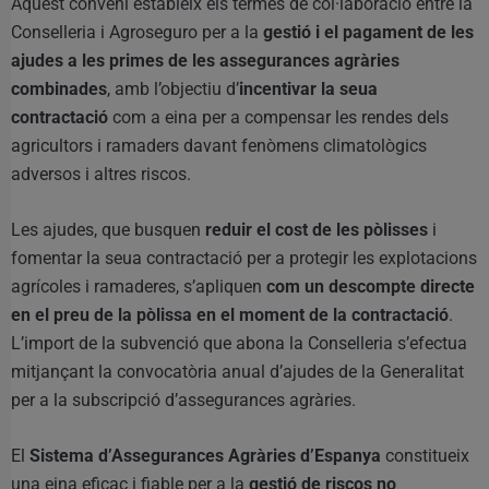
Aquest conveni estableix els termes de col·laboració entre la
Conselleria i Agroseguro per a la
gestió i el pagament de les
ajudes a les primes de les assegurances agràries
combinades
, amb l’objectiu d’
incentivar la seua
contractació
com a eina per a compensar les rendes dels
agricultors i ramaders davant fenòmens climatològics
adversos i altres riscos.
Les ajudes, que busquen
reduir el cost de les pòlisses
i
fomentar la seua contractació per a protegir les explotacions
agrícoles i ramaderes, s’apliquen
com un descompte directe
en el preu de la pòlissa en el moment de la contractació
.
L’import de la subvenció que abona la Conselleria s’efectua
mitjançant la convocatòria anual d’ajudes de la Generalitat
per a la subscripció d’assegurances agràries.
El
Sistema d’Assegurances Agràries d’Espanya
constitueix
una eina eficaç i fiable per a la
gestió de riscos no