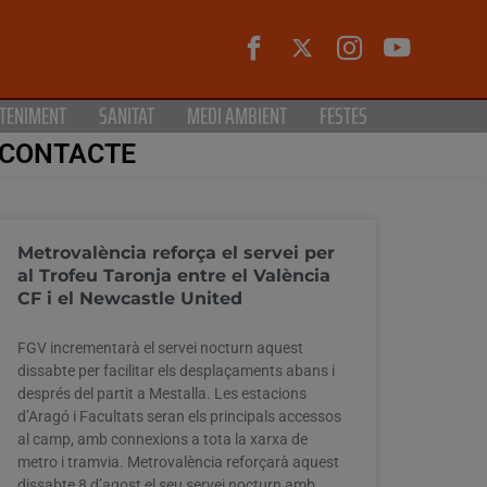
TENIMENT
SANITAT
MEDI AMBIENT
FESTES
CONTACTE
Metrovalència reforça el servei per
al Trofeu Taronja entre el València
CF i el Newcastle United
FGV incrementarà el servei nocturn aquest
dissabte per facilitar els desplaçaments abans i
després del partit a Mestalla. Les estacions
d’Aragó i Facultats seran els principals accessos
al camp, amb connexions a tota la xarxa de
metro i tramvia. Metrovalència reforçarà aquest
dissabte 8 d’agost el seu servei nocturn amb