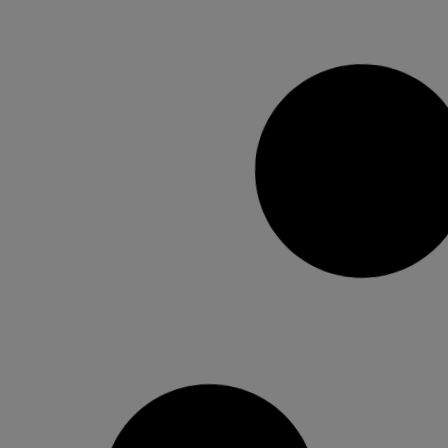
Metrovalència reforça el servei de
les línies 1, 2, 3 i 10 per la final del
Mundial de FutbolMundial de
Futbol
FGV programa serveis especials durant la
matinada de diumenge a dilluns per facilitar
l’accés a les pantalles gegants de la plaça de
l’Ajuntament i el Roig Arena El dispositiu
contempla deu circulacions addicionals de
metro i reforços en la Línia 10 de tramvia fins a