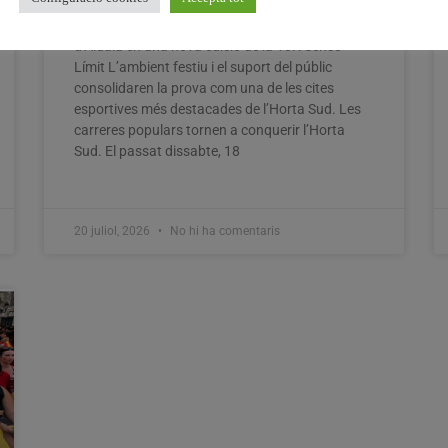
Més de mil corredors ompliren els carrers
d’Aldaia en una nova edició de la 10K Sense
Límit L’ambient festiu i el suport del públic
consolidaren la prova com una de les cites
esportives més destacades de l’Horta Sud. Les
carreres populars tornen a conquerir l’Horta
Sud. El passat dissabte, 18
20 juliol, 2026
No hi ha comentaris