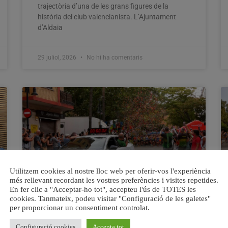
trajectòria d’una de les grans figures de la
història del club valencianista. L’Ajuntament
d’Aldaia
29 juliol, 2026
No hi ha comentaris
Utilitzem cookies al nostre lloc web per oferir-vos l'experiència
més rellevant recordant les vostres preferències i visites repetides.
En fer clic a "Acceptar-ho tot", accepteu l'ús de TOTES les
cookies. Tanmateix, podeu visitar "Configuració de les galetes"
Aldaia vibrà dissabte passat amb
per proporcionar un consentiment controlat.
la XIV edició de la 10K Sense Límits
Configuració cookies
Accepta tot