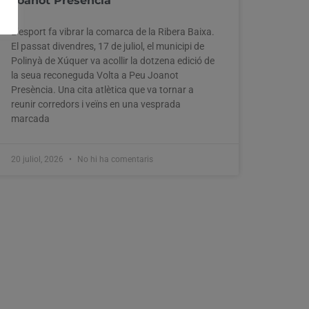
Joanot Presència
L’esport fa vibrar la comarca de la Ribera Baixa.
El passat divendres, 17 de juliol, el municipi de
Polinyà de Xúquer va acollir la dotzena edició de
la seua reconeguda Volta a Peu Joanot
Presència. Una cita atlètica que va tornar a
reunir corredors i veïns en una vesprada
marcada
20 juliol, 2026
No hi ha comentaris