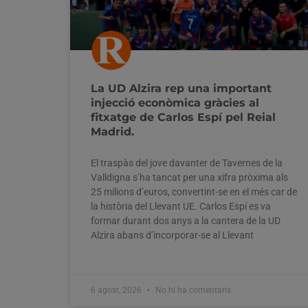
La UD Alzira rep una important
injecció econòmica gràcies al
fitxatge de Carlos Espí pel Reial
Madrid.
El traspàs del jove davanter de Tavernes de la
Valldigna s’ha tancat per una xifra pròxima als
25 milions d’euros, convertint-se en el més car de
la història del Llevant UE. Carlos Espí es va
formar durant dos anys a la cantera de la UD
Alzira abans d’incorporar-se al Llevant
6 agost, 2026
No hi ha comentaris