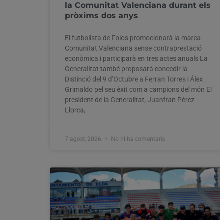
la Comunitat Valenciana durant els
pròxims dos anys
El futbolista de Foios promocionarà la marca
Comunitat Valenciana sense contraprestació
econòmica i participarà en tres actes anuals La
Generalitat també proposarà concedir la
Distinció del 9 d’Octubre a Ferran Torres i Álex
Grimaldo pel seu èxit com a campions del món El
president de la Generalitat, Juanfran Pérez
Llorca,
7 agost, 2026
No hi ha comentaris