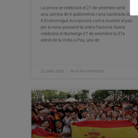
La prova se celebrarà el 27 de setembre amb
una carrera de 8 quilòmetres i una caminada de
6 El recorregut incorporarà com a novetat el pas
per la nova passarel·la sobre l’autovia Sueca
celebrarà el diumenge 27 de setembre la 37a
edició de la Volta a Peu, una de
23 juliol, 2026
No hi ha comentaris