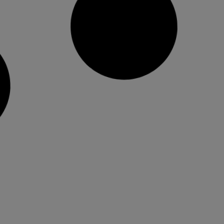
L’Horta s’ompli de pantalles
gegants per a animar la selecció
espanyola en la final del Mundial
Torrent, Manises, Moncada, Xirivella, Albal,
Museros i el Puig habilitaran espais públics per
seguir el partit del diumenge Els ajuntaments
organitzen activitats d’animació, música i
ambient festiu per a viure la final de manera
col·lectiva La classificació de la selecció
espanyola per a la final del Mundial de Futbol