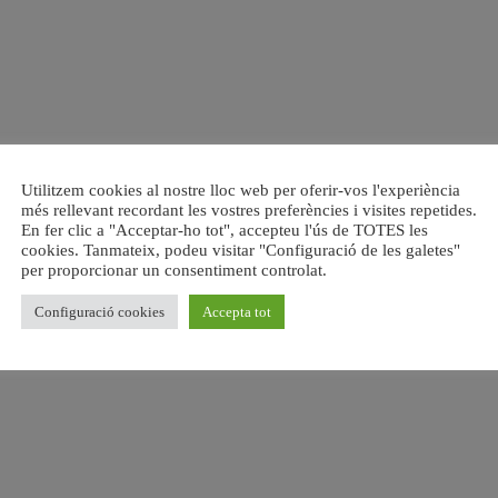
Utilitzem cookies al nostre lloc web per oferir-vos l'experiència
més rellevant recordant les vostres preferències i visites repetides.
En fer clic a "Acceptar-ho tot", accepteu l'ús de TOTES les
cookies. Tanmateix, podeu visitar "Configuració de les galetes"
per proporcionar un consentiment controlat.
Configuració cookies
Accepta tot