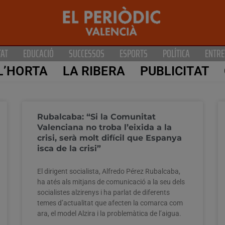
TAT
EDUCACIÓ
SUCCESSOS
ESPORTS
POLÍTICA
ENTRE
L’HORTA
LA RIBERA
PUBLICITAT
Rubalcaba: “Si la Comunitat
Valenciana no troba l’eixida a la
crisi, serà molt difícil que Espanya
isca de la crisi”
El dirigent socialista, Alfredo Pérez Rubalcaba,
ha atés als mitjans de comunicació a la seu dels
socialistes alzirenys i ha parlat de diferents
temes d’actualitat que afecten la comarca com
ara, el model Alzira i la problemàtica de l’aigua.