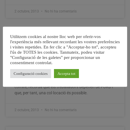
2 octubre, 2013
No hi ha comentaris
Utilitzem cookies al nostre lloc web per oferir-vos
Els treballadors dels menjadors de FORD
l'experiència més rellevant recordant les vostres preferències
exigeixen la recol·locació dels 58
i visites repetides. En fer clic a "Acceptar-ho tot", accepteu
treballadors que es pretén acomiadar
l'ús de TOTES les cookies. Tanmateix, podeu visitar
"Configuració de les galetes" per proporcionar un
El comité de l’empresa Sodexo, concessionaria dels
consentiment controlat.
menjadors de la factoria FORD en Almussafes, ha
Configuració cookies
Accepta tot
convocat la vaga davant l’expedient extintiu, pel qual 58
treballadors es quedarien sense feina. El president del
comité, recorda que els treballadors depenen de FORD i
que, per tant, una col·locació és possible.
2 octubre, 2013
No hi ha comentaris