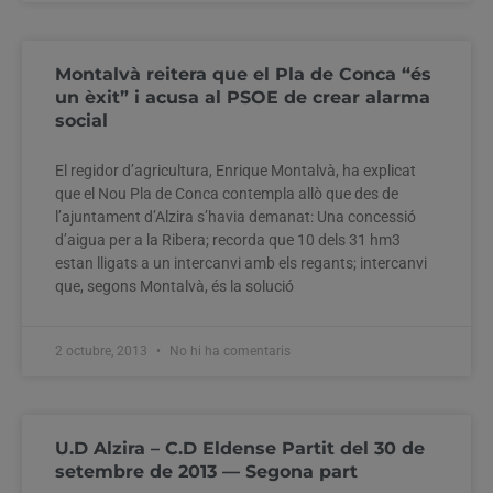
Montalvà reitera que el Pla de Conca “és
un èxit” i acusa al PSOE de crear alarma
social
El regidor d’agricultura, Enrique Montalvà, ha explicat
que el Nou Pla de Conca contempla allò que des de
l’ajuntament d’Alzira s’havia demanat: Una concessió
d’aigua per a la Ribera; recorda que 10 dels 31 hm3
estan lligats a un intercanvi amb els regants; intercanvi
que, segons Montalvà, és la solució
2 octubre, 2013
No hi ha comentaris
U.D Alzira – C.D Eldense Partit del 30 de
setembre de 2013 — Segona part