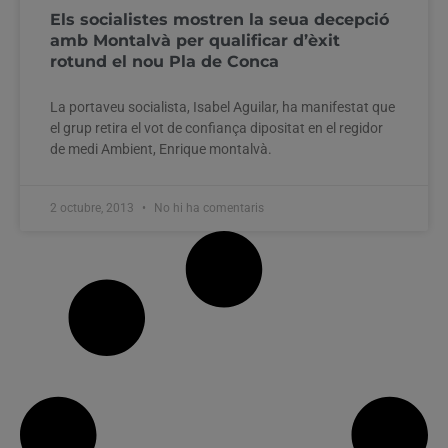
Els socialistes mostren la seua decepció
amb Montalvà per qualificar d’èxit
rotund el nou Pla de Conca
La portaveu socialista, Isabel Aguilar, ha manifestat que
el grup retira el vot de confiança dipositat en el regidor
de medi Ambient, Enrique montalvà.
2 octubre, 2013
No hi ha comentaris