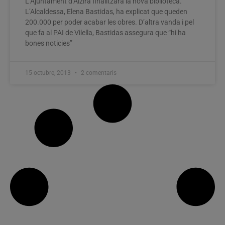
L’Ajuntament d’Alzira finalitzarà la nova biblioteca.
L’Alcaldessa, Elena Bastidas, ha explicat que queden
200.000 per poder acabar les obres. D’altra vanda i pel
que fa al PAI de Vilella, Bastidas assegura que “hi ha
bones noticies”
15 octubre, 2013
2 comentaris