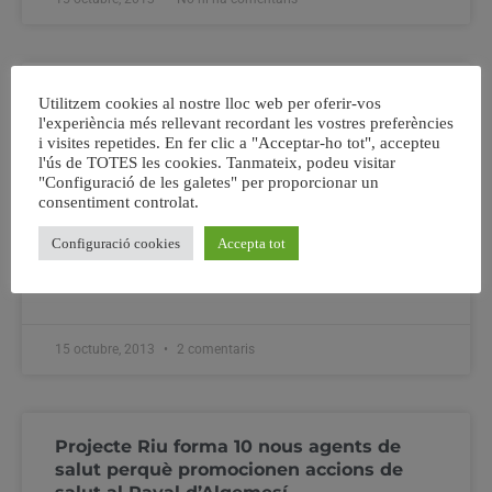
Carcaixent conmemora el 30 aniversari
Utilitzem cookies al nostre lloc web per oferir-vos
de l’agermanament amb la ciutat
l'experiència més rellevant recordant les vostres preferències
francesa de Bagnols-Sur-Céz.
i visites repetides. En fer clic a "Acceptar-ho tot", accepteu
l'ús de TOTES les cookies. Tanmateix, podeu visitar
"Configuració de les galetes" per proporcionar un
Coincidint amb aquest aniversari, Carcaixent ha signat
consentiment controlat.
un nou agermanament amb la ciutat italiana de Feltres.
La cerimònia oficial tenia lloc este passat dissabte amb
Configuració cookies
Accepta tot
la presència d’autoritats de totes les poblacios
implicades.
15 octubre, 2013
2 comentaris
Projecte Riu forma 10 nous agents de
salut perquè promocionen accions de