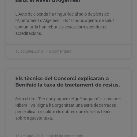
salut al Raval d’Algemesí
L’Acte de cloenda ha tingut lloc al saló de plens de
l’Ajuntament d’Algemesí. Els 10 nous agents de salut
comunitaria han rebut les seues correspondents
acreditacions.
15 octubre, 2013
2 comentaris
Els tècnics del Consorci explicaran a
Benifaió la taxa de tractament de resius.
Sota el títol “Per què paguem el què paguem” el consorci
Ribera i Valldigna ha organitzat una serie de xarrades
per explicar i resoldre els dubtes que els veïns tenen
sobre aquesta taxa.
15 octubre, 2013
No hi ha comentaris