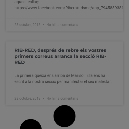
aquest enllaç:
https://www.facebook.com/Riberaturisme/app_79458893817
28 octubre, 2013
No hi ha comentaris
RIB-RED, després de rebre els vostres
primers correus arranca la secció RIB-
RED
La primera queixa ens arriba de Marisol. Ella ens ha
escrit a la nostra secció per manifestar el seu malestar.
28 octubre, 2013
No hi ha comentaris