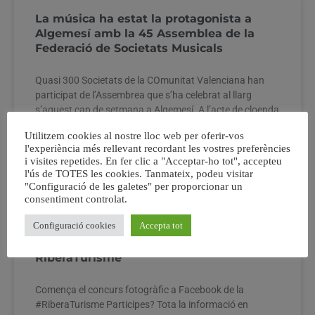
La música ha estat la protagonista a
Algemesí amb la 45 Assemblea de la
Federació de Societats Musicals
Quasi 300 Societats de la COmunitat Valenciana han
participat de l’Assembrea que s’ha celebrat al llarg
s’aquest cap de setmana a Algemesí. A l’acte de cloenda
es donà a conèixer el nom de la Societat on es celebrarà
Utilitzem cookies al nostre lloc web per oferir-vos
el proper any: Villena.
l'experiència més rellevant recordant les vostres preferències
i visites repetides. En fer clic a "Acceptar-ho tot", accepteu
l'ús de TOTES les cookies. Tanmateix, podeu visitar
28 octubre, 2013
No hi ha comentaris
"Configuració de les galetes" per proporcionar un
consentiment controlat.
Configuració cookies
Accepta tot
Concurs Fotogràfic a Facebook de
RiberaTurisme
Comença el concurs fotogràfic a Facebook de la
#RiberaTurisme Participes? Tota la informació en