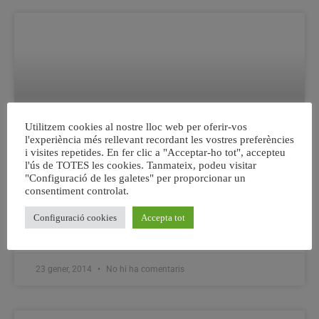
Utilitzem cookies al nostre lloc web per oferir-vos
l'experiència més rellevant recordant les vostres preferències
i visites repetides. En fer clic a "Acceptar-ho tot", accepteu
l'ús de TOTES les cookies. Tanmateix, podeu visitar
"Configuració de les galetes" per proporcionar un
consentiment controlat.
Maristes Algemesí – Club Handbol Ribera
Alta Audiovisión Alzira – Partit del 18 de
Configuració cookies
Accepta tot
Gener de 2014 Primera Part
23 gener, 2014
No hi ha comentaris