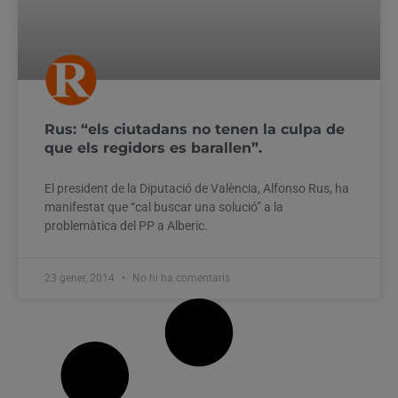
Rus: “els ciutadans no tenen la culpa de
que els regidors es barallen”.
El president de la Diputació de València, Alfonso Rus, ha
manifestat que “cal buscar una solució” a la
problemàtica del PP a Alberic.
23 gener, 2014
No hi ha comentaris