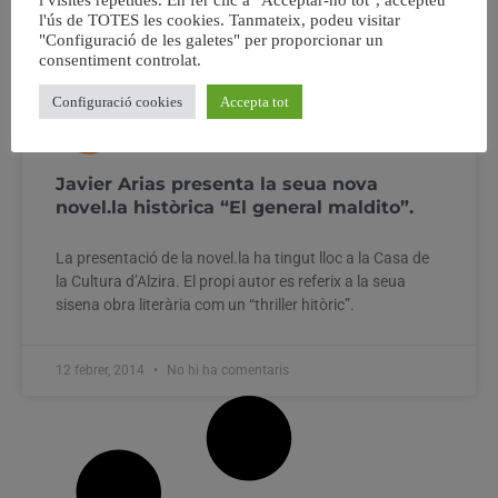
i visites repetides. En fer clic a "Acceptar-ho tot", accepteu
l'ús de TOTES les cookies. Tanmateix, podeu visitar
"Configuració de les galetes" per proporcionar un
consentiment controlat.
Configuració cookies
Accepta tot
Javier Arias presenta la seua nova
novel.la històrica “El general maldito”.
La presentació de la novel.la ha tingut lloc a la Casa de
la Cultura d’Alzira. El propi autor es referix a la seua
sisena obra literària com un “thriller hitòric”.
12 febrer, 2014
No hi ha comentaris