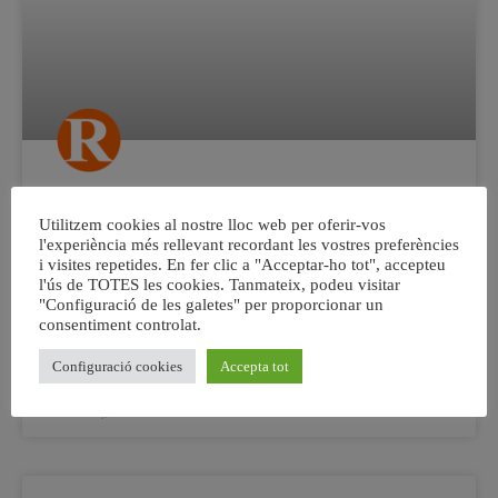
Carcaixent commemora el 438 aniversari
del seu autogovern.
Utilitzem cookies al nostre lloc web per oferir-vos
l'experiència més rellevant recordant les vostres preferències
i visites repetides. En fer clic a "Acceptar-ho tot", accepteu
Bernardo Donaràs i el 150 aniversari del Ferrocarril de
l'ús de TOTES les cookies. Tanmateix, podeu visitar
via estreta “El Trenet” han estat els protagonistes de la
"Configuració de les galetes" per proporcionar un
celebració de l’Autogovern, Donar`s ha estat nomenat
consentiment controlat.
cronista oficial de Carcaixent.
Configuració cookies
Accepta tot
10 març, 2014
No hi ha comentaris