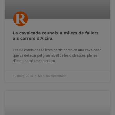
La cavalcada reuneix a milers de fallers
als carrers d’Alzira.
Les 34 comisions falleres participaren en una cavalcada
que va detacar pel gran nivell de les disfresses, plenes
d’imaginació i molta crítica.
10 març, 2014
No hi ha comentaris