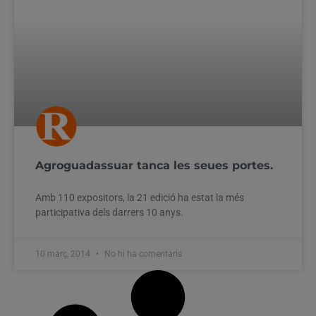
Agroguadassuar tanca les seues portes.
Amb 110 expositors, la 21 edició ha estat la més
participativa dels darrers 10 anys.
10 març, 2014
No hi ha comentaris