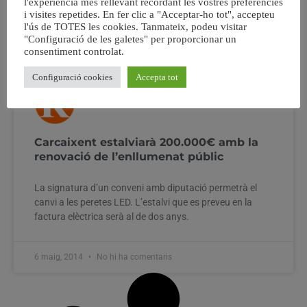
l'experiència més rellevant recordant les vostres preferències
i visites repetides. En fer clic a "Acceptar-ho tot", accepteu
l'ús de TOTES les cookies. Tanmateix, podeu visitar
"Configuració de les galetes" per proporcionar un
consentiment controlat.
Configuració cookies
Accepta tot
Carcaixent estalviarà 200.000€ amb la
renovació de l’enllumenat públic
La signatura d’un conveni amb diputació permetrà el
canvi a les peretes LED. L’estalvi que es preveu en la
factura elèctrica serà al de dos anys.
6 maig, 2014
No hi ha comentaris