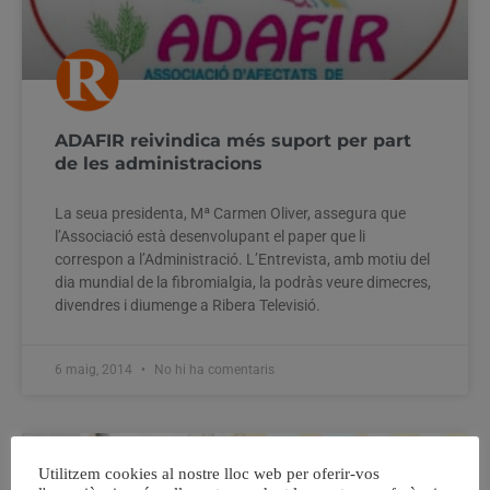
ADAFIR reivindica més suport per part
de les administracions
La seua presidenta, Mª Carmen Oliver, assegura que
l’Associació està desenvolupant el paper que li
correspon a l’Administració. L’Entrevista, amb motiu del
dia mundial de la fibromialgia, la podràs veure dimecres,
divendres i diumenge a Ribera Televisió.
6 maig, 2014
No hi ha comentaris
Utilitzem cookies al nostre lloc web per oferir-vos