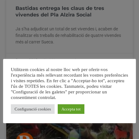
Bastidas entrega les claus de tres
vivendes del Pla Alzira Social
Ja s’ha adjudicat un total de set vivendes i, acaben de
finalitzar els treballs de rehabilitació de quatre vivendes
més al carrer Sueca.
5 març, 2015
No hi ha comentaris
Utilitzem cookies al nostre lloc web per oferir-vos
l'experiència més rellevant recordant les vostres preferències
i visites repetides. En fer clic a "Acceptar-ho tot", accepteu
l'ús de TOTES les cookies. Tanmateix, podeu visitar
"Configuració de les galetes" per proporcionar un
consentiment controlat.
Configuració cookies
Accepta tot