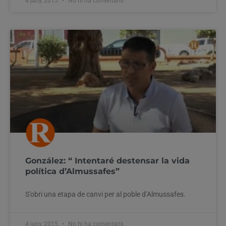
4 juny, 2015
No hi ha comentaris
González: “ Intentaré destensar la vida
política d’Almussafes”
S’obri una etapa de canvi per al poble d’Almussafes.
4 juny, 2015
No hi ha comentaris