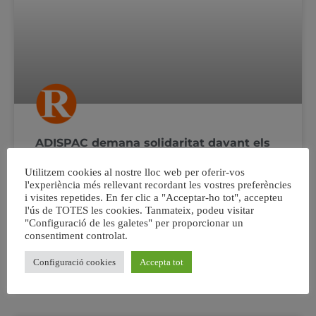
ADISPAC demana solidaritat davant els
retall de 49.000€ de Conselleria
Utilitzem cookies al nostre lloc web per oferir-vos
l'experiència més rellevant recordant les vostres preferències
L’Associació de Famílies de Persones amb Discapacitat
i visites repetides. En fer clic a "Acceptar-ho tot", accepteu
Intel•lectual d’Alzira i Comarca organitza el IV Festival
l'ús de TOTES les cookies. Tanmateix, podeu visitar
Internacional de Dansa i Arts Escèniques per fer front a
"Configuració de les galetes" per proporcionar un
la delicada situació econòmica que travessen
consentiment controlat.
Configuració cookies
Accepta tot
4 juny, 2015
No hi ha comentaris