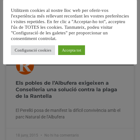
Utilitzem cookies al nostre lloc web per oferir-vos
l'experiència més rellevant recordant les vostres preferències
i visites repetides. En fer clic a "Acceptar-ho tot", accepteu
l'ús de TOTES les cookies. Tanmateix, podeu visitar
"Configuració de les galetes" per proporcionar un
consentiment controlat.
Configuració cookies
Accepta tot
Els pobles de l’Albufera exigeixen a
Conselleria una solució contra la plaga
de la Rantella
El Perelló posa de manifest la difícil convivència amb el
parc Natural de l’Albufera
18 juny, 2015
No hi ha comentaris