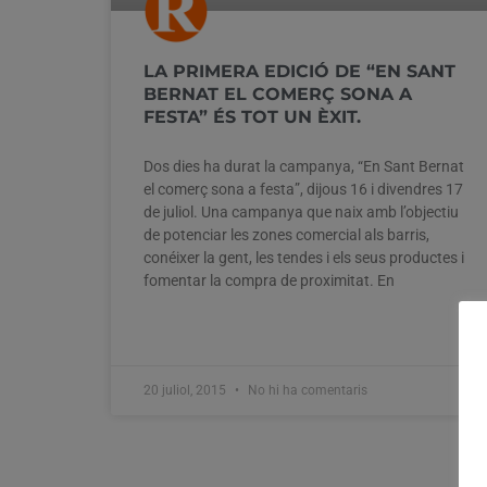
LA PRIMERA EDICIÓ DE “EN SANT
BERNAT EL COMERÇ SONA A
FESTA” ÉS TOT UN ÈXIT.
Dos dies ha durat la campanya, “En Sant Bernat
el comerç sona a festa”, dijous 16 i divendres 17
de juliol. Una campanya que naix amb l’objectiu
de potenciar les zones comercial als barris,
conéixer la gent, les tendes i els seus productes i
fomentar la compra de proximitat. En
20 juliol, 2015
No hi ha comentaris