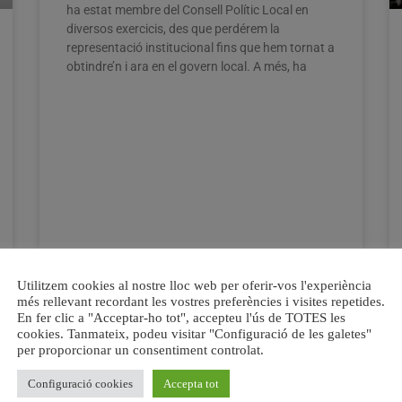
ha estat membre del Consell Polític Local en
diversos exercicis, des que perdérem la
representació institucional fins que hem tornat a
obtindre’n i ara en el govern local. A més, ha
Utilitzem cookies al nostre lloc web per oferir-vos l'experiència
més rellevant recordant les vostres preferències i visites repetides.
En fer clic a "Acceptar-ho tot", accepteu l'ús de TOTES les
20 juliol, 2015
No hi ha comentaris
cookies. Tanmateix, podeu visitar "Configuració de les galetes"
per proporcionar un consentiment controlat.
Configuració cookies
Accepta tot