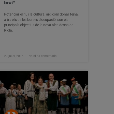
brut”
Potenciar el riu i la cultura, així com donar feina,
a través de les borses d’ocupació, són els
principals objectius de la nova alcaldessa de
Riola.
20 juliol, 2015
No hi ha comentaris