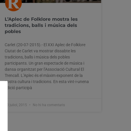
L’Aplec de Folklore mostra les
tradicions, balls i música dels
pobles
Carlet (20-07-2015).- El XXI Aplec de Folklore
Ciutat de Carlet va mostrar dissabte les
tradicions, balls i música dels pobles
participants. Un gran espectacle de música i
dansa organitzat per l’Associació Cultural El
Trencall. L’Aplec és el màxim exponent de la
nostra cultura i tradicions. En esta vint-i-unena
edició participà
20 juliol, 2015
No hi ha comentaris