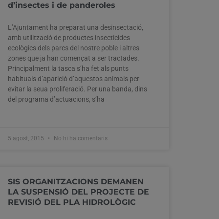
d’insectes i de panderoles
L’Ajuntament ha preparat una desinsectació,
amb utilització de productes insecticides
ecològics dels parcs del nostre poble i altres
zones que ja han començat a ser tractades.
Principalment la tasca s’ha fet als punts
habituals d’aparició d’aquestos animals per
evitar la seua proliferació. Per una banda, dins
del programa d’actuacions, s’ha
5 agost, 2015
No hi ha comentaris
SIS ORGANITZACIONS DEMANEN
LA SUSPENSIÓ DEL PROJECTE DE
REVISIÓ DEL PLA HIDROLÒGIC