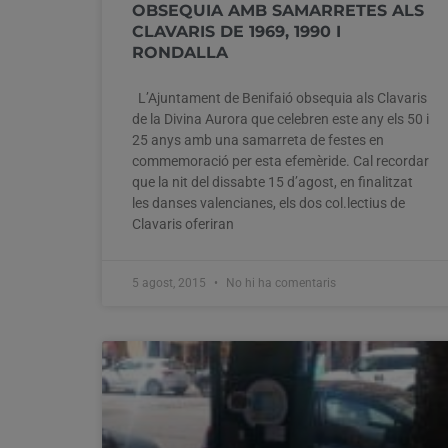
OBSEQUIA AMB SAMARRETES ALS
CLAVARIS DE 1969, 1990 I
RONDALLA
L’Ajuntament de Benifaió obsequia als Clavaris
de la Divina Aurora que celebren este any els 50 i
25 anys amb una samarreta de festes en
commemoració per esta efemèride. Cal recordar
que la nit del dissabte 15 d’agost, en finalitzat
les danses valencianes, els dos col.lectius de
Clavaris oferiran
5 agost, 2015
No hi ha comentaris