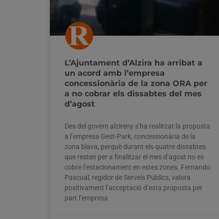
L’Ajuntament d’Alzira ha arribat a
un acord amb l’empresa
concessionària de la zona ORA per
a no cobrar els dissabtes del mes
d’agost
Des del govern alzireny s’ha realitzat la proposta
a l’empresa Gest-Park, concessionària de la
zona blava, perquè durant els quatre dissabtes
que resten per a finalitzar el mes d’agost no es
cobre l’estacionament en estes zones. Fernando
Pascual, regidor de Serveis Públics, valora
positivament l’acceptació d’esta proposta per
part l’empresa