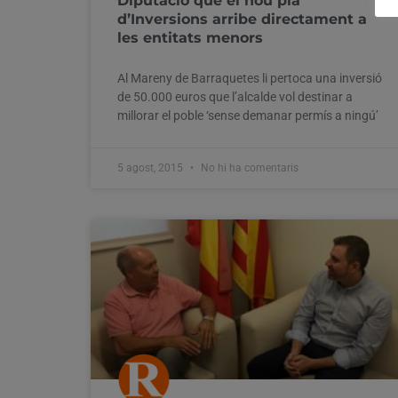
Diputació que el nou pla
d’Inversions arribe directament a
les entitats menors
Al Mareny de Barraquetes li pertoca una inversió
de 50.000 euros que l’alcalde vol destinar a
millorar el poble ‘sense demanar permís a ningú’
5 agost, 2015
No hi ha comentaris