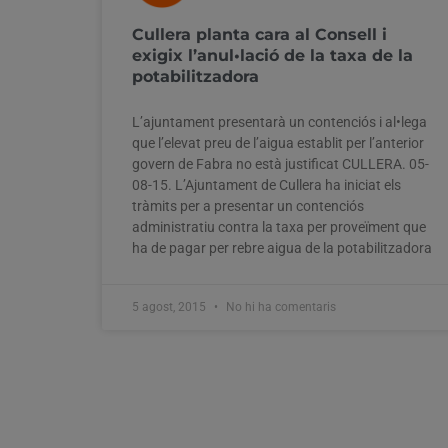
Cullera planta cara al Consell i
exigix l’anul•lació de la taxa de la
potabilitzadora
L’ajuntament presentarà un contenciós i al•lega
que l’elevat preu de l’aigua establit per l’anterior
govern de Fabra no està justificat CULLERA. 05-
08-15. L’Ajuntament de Cullera ha iniciat els
tràmits per a presentar un contenciós
administratiu contra la taxa per proveïment que
ha de pagar per rebre aigua de la potabilitzadora
5 agost, 2015
No hi ha comentaris