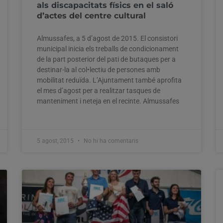
als discapacitats físics en el saló
d’actes del centre cultural
Almussafes, a 5 d’agost de 2015. El consistori
municipal inicia els treballs de condicionament
de la part posterior del pati de butaques per a
destinar-la al col•lectiu de persones amb
mobilitat reduïda. L’Ajuntament també aprofita
el mes d’agost per a realitzar tasques de
manteniment i neteja en el recinte. Almussafes
5 agost, 2015
No hi ha comentaris