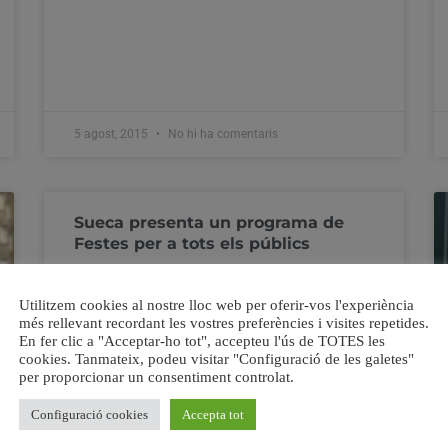
5 agost, 2015
No hi ha comentaris
Sueca presenta un programa de
Festes per a tots els públics
Sueca, 05/08/2015/El regidor de Festes, Pau
Utilitzem cookies al nostre lloc web per oferir-vos l'experiència
Roselló, ha fet públic hui el programa d’actes de
més rellevant recordant les vostres preferències i visites repetides.
les pròximes Festes Majors de Sueca, que se
En fer clic a "Acceptar-ho tot", accepteu l'ús de TOTES les
celebraran del 27 d’agost al 13 de setembre. Per
cookies. Tanmateix, podeu visitar "Configuració de les galetes"
al màxim responsable d’este àrea, “el programa
per proporcionar un consentiment controlat.
estava pràcticament tancat per l’anterior
Configuració cookies
Accepta tot
regidor, amb el bon criteri