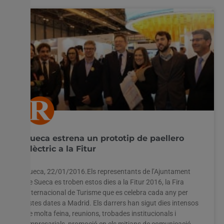
Sueca estrena un prototip de paellero
elèctric a la Fitur
Sueca, 22/01/2016.Els representants de l’Ajuntament
de Sueca es troben estos dies a la Fitur 2016, la Fira
Internacional de Turisme que es celebra cada any per
estes dates a Madrid. Els darrers han sigut dies intensos
de molta feina, reunions, trobades institucionals i
empresarials, promoció en els mitjans de comunicació