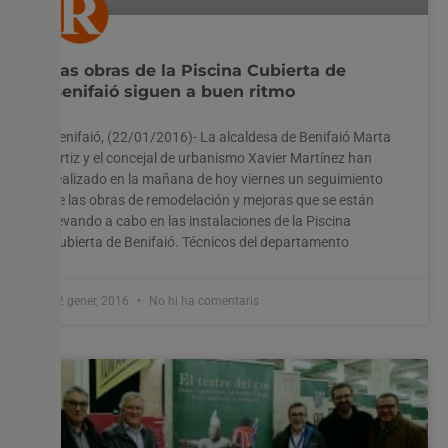
Las obras de la Piscina Cubierta de
Benifaió siguen a buen ritmo
Benifaió, (22/01/2016)- La alcaldesa de Benifaió Marta
Ortiz y el concejal de urbanismo Xavier Martínez han
realizado en la mañana de hoy viernes un seguimiento
de las obras de remodelación y mejoras que se están
llevando a cabo en las instalaciones de la Piscina
Cubierta de Benifaió. Técnicos del departamento
22 gener, 2016
No hi ha comentaris
Utilitzem cookies al nostre lloc web per oferir-vos
l'experiència més rellevant recordant les vostres preferències
i visites repetides. En fer clic a "Acceptar-ho tot", accepteu
l'ús de TOTES les cookies. Tanmateix, podeu visitar
"Configuració de les galetes" per proporcionar un
consentiment controlat.