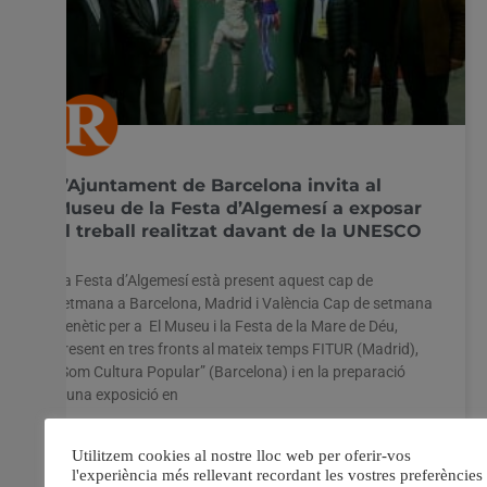
Configuració cookies
Accepta tot
L’Ajuntament de Barcelona invita al
Museu de la Festa d’Algemesí a exposar
el treball realitzat davant de la UNESCO
La Festa d’Algemesí està present aquest cap de
setmana a Barcelona, Madrid i València Cap de setmana
frenètic per a El Museu i la Festa de la Mare de Déu,
present en tres fronts al mateix temps FITUR (Madrid),
“Som Cultura Popular” (Barcelona) i en la preparació
d’una exposició en
22 gener, 2016
No hi ha comentaris