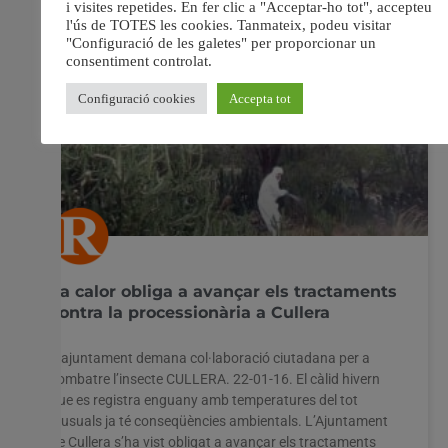
La calor obliga a avançar els tractaments
contra la processionària a Cullera
L’ajuntament demana col·laboració ciutadana per a
combatre l’insecte CULLERA. 22-01-16. El càlid hivern
que es registra enguany amb temperatures del tot
inusuals ja té conseqüències ambientals. L’Ajuntament
de Cullera s’ha vist obligat a avançar els tractaments