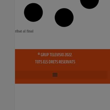
XXII CONCURS CARTELLS
ANUNCIADORS DE LES FALLES
l XXII CONCURS CARTELLS ANUNCIADORS DE LES
FALLES PODRÀ PARTICIPAR QUALSEVOL PERSONA
MAJOR DE 14 ANYS. NO PODRAN PARTICIPAR LES
PERSONES MEMBRES DE JUNTA LOCAL FALLERA. LES
MESURES DE LA CARTOLINA HAURAN DE SER D’ UN A4,
TAMBÉ TE QUE ESTAR EN FORMAT JPG I ENVIAR-LO
PER CORREU ELECTRÒNIC A
22 gener, 2016
No hi ha comentaris
LA UNIÓ critica que Govern i petrolieres
no repercutisquen al llaurador la baixada
del petroli
Des que a l’agost de 2014 el petroli aconseguira l’últim