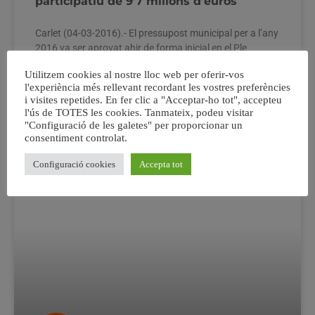
participatiu de 9’7 milions d’euros
Carlet (04-03-2016).- El pressupost municipal per a l’any
2016 va ser aprovat ahir de forma inicial en el Ple
extraordinari amb els vots favorables de Compromís i
Utilitzem cookies al nostre lloc web per oferir-vos
PSOE i els vots en contra del PP. L’Ajuntament de Carlet
l'experiència més rellevant recordant les vostres preferències
ha aprovat un pressupost que ascendix a 9.724.954 €,
i visites repetides. En fer clic a "Acceptar-ho tot", accepteu
un 0’92 %
l'ús de TOTES les cookies. Tanmateix, podeu visitar
"Configuració de les galetes" per proporcionar un
consentiment controlat.
4 març, 2016
No hi ha comentaris
Configuració cookies
Accepta tot