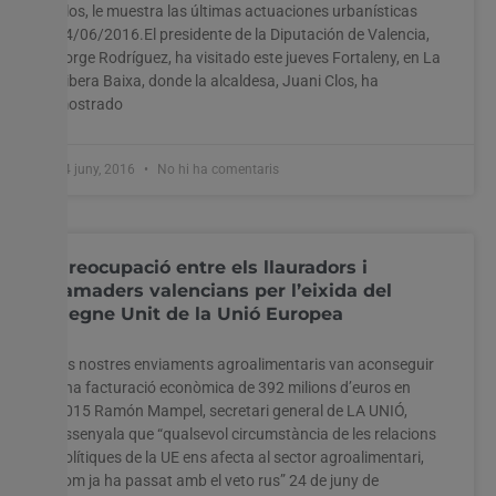
Clos, le muestra las últimas actuaciones urbanísticas
24/06/2016.El presidente de la Diputación de Valencia,
Jorge Rodríguez, ha visitado este jueves Fortaleny, en La
Ribera Baixa, donde la alcaldesa, Juani Clos, ha
mostrado
24 juny, 2016
No hi ha comentaris
Preocupació entre els llauradors i
ramaders valencians per l’eixida del
Regne Unit de la Unió Europea
Els nostres enviaments agroalimentaris van aconseguir
una facturació econòmica de 392 milions d’euros en
2015 Ramón Mampel, secretari general de LA UNIÓ,
assenyala que “qualsevol circumstància de les relacions
polítiques de la UE ens afecta al sector agroalimentari,
com ja ha passat amb el veto rus” 24 de juny de