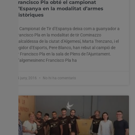
Francisco Pla obté el campionat
d’Espanya en la modalitat d’armes
històriques
El Campionat de Tir d’Espanya deixa com a guanyador a
Francisco Pla en la modalitat de tir Cominazzo
L’alcaldessa de la ciutat d’Algemesí, Marta Trenzano, i el
regidor d’Esports, Pere Blanco, han rebut al campió de
Utilitzem cookies al nostre lloc web per oferir-vos
tir Francisco Pla en la sala de Plens de l’Ajuntament.
l'experiència més rellevant recordant les vostres preferències
L’algemesinenc Francisco Pla ha
i visites repetides. En fer clic a "Acceptar-ho tot", accepteu
l'ús de TOTES les cookies. Tanmateix, podeu visitar
"Configuració de les galetes" per proporcionar un
consentiment controlat.
24 juny, 2016
No hi ha comentaris
Configuració cookies
Accepta tot