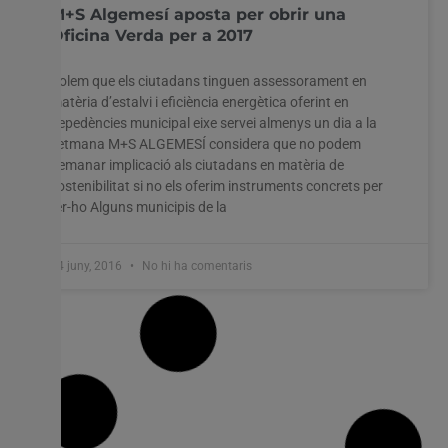
M+S Algemesí aposta per obrir una
Oficina Verda per a 2017
Volem que els ciutadans tinguen assessorament en
matèria d’estalvi i eficiència energètica oferint en
depedències municipal eixe servei almenys un dia a la
setmana M+S ALGEMESÍ considera que no podem
demanar implicació als ciutadans en matèria de
sostenibilitat si no els oferim instruments concrets per
fer-ho Alguns municipis de la
24 juny, 2016
No hi ha comentaris