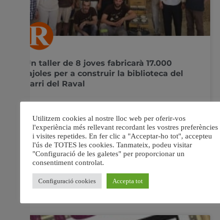
Un taller de 8 joves fabricarà 17.000
rajoles per a construir la biblioteca del
barri del Raval
El sistema de fabricació de rajoles BTC s’utilitzarà també
per a construir un edifici a la població africana de
Baasneere, agermanada amb Algemesí L’Ajuntament
d’Algemesí i l’associació Algemesí Solidari han ficat en
marxa un taller que dona treball a 8 joves en la
construcció de blocs de terra comprimida. Es
24 juny, 2016
No hi ha comentaris