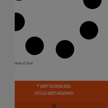
Benimodo acoge el concierto de jazz de
Julio Montalvo y Eugenia Sancho
Benimodo, 24 de junio de 2016.El auditorio de Benimodo
situado en el Parc de Sant Felip acoge mañana sábado
a partir de las 22 horas el concierto de jazz de Julio
Montalvo y Eugenia Sancho, dentro del programa Jazz
a la Fresca que recorre diferentes localidades de la
Ribera, la
24 juny, 2016
No hi ha comentaris