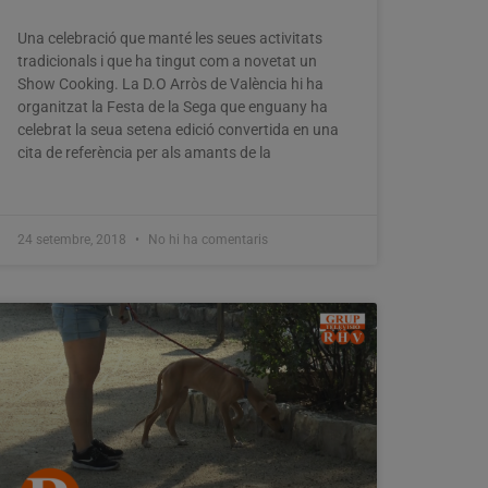
Una celebració que manté les seues activitats
tradicionals i que ha tingut com a novetat un
Show Cooking. La D.O Arròs de València hi ha
organitzat la Festa de la Sega que enguany ha
celebrat la seua setena edició convertida en una
cita de referència per als amants de la
24 setembre, 2018
No hi ha comentaris