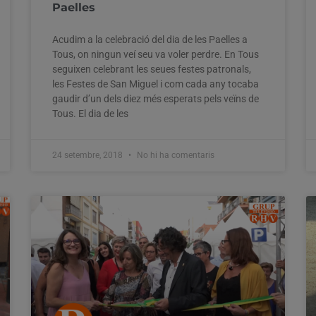
Paelles
Acudim a la celebració del dia de les Paelles a
Tous, on ningun veí seu va voler perdre. En Tous
seguixen celebrant les seues festes patronals,
les Festes de San Miguel i com cada any tocaba
gaudir d’un dels diez més esperats pels veïns de
Tous. El dia de les
24 setembre, 2018
No hi ha comentaris