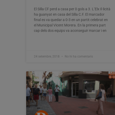
El Silla CF perd a casa per 0 gols a 3. L’Elx Il·licità
ha guanyat en casa del Silla C.F. El marcador
final es va quedar a 0-3 en un partit celebrat en
el Municipal Vicent Morera. En la primera part
cap dels dos equips va aconseguir marcar i en
24 setembre, 2018
No hi ha comentaris