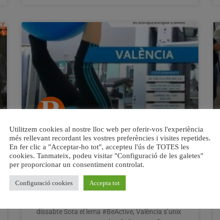
Utilitzem cookies al nostre lloc web per oferir-vos l'experiència
València celebra la Setmana
més rellevant recordant les vostres preferències i visites repetides.
En fer clic a "Acceptar-ho tot", accepteu l'ús de TOTES les
Europea de l’Esport amb més d’un
cookies. Tanmateix, podeu visitar "Configuració de les galetes"
centenar d’activitats gratuïtes en
per proporcionar un consentiment controlat.
diferents barris
Configuració cookies
Accepta tot
La plaça de l’Ajuntament es transformarà en un
poliesportiu a l’aire lliure la nit del pròxim
dissabte Sota el lema #BeActive, València s’unix