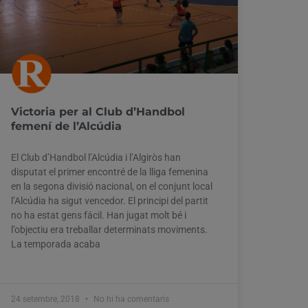
Victoria per al Club d’Handbol
femení de l’Alcúdia
El Club d’Handbol l’Alcúdia i l’Algiròs han
disputat el primer encontré de la lliga femenina
en la segona divisió nacional, on el conjunt local
l’Alcúdia ha sigut vencedor. El principi del partit
no ha estat gens fácil. Han jugat molt bé i
l’objectiu era treballar determinats moviments.
La temporada acaba
24 setembre, 2018
No hi ha comentaris