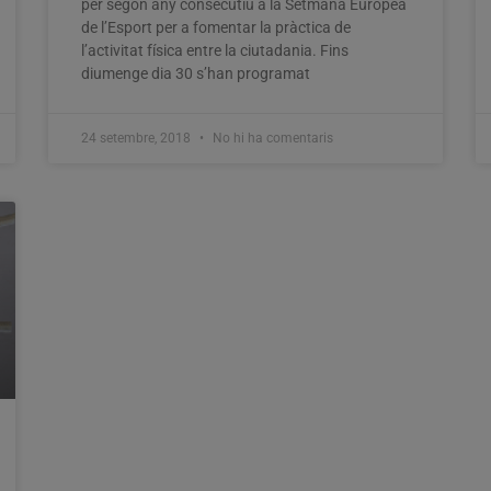
per segon any consecutiu a la Setmana Europea
de l’Esport per a fomentar la pràctica de
l’activitat física entre la ciutadania. Fins
diumenge dia 30 s’han programat
24 setembre, 2018
No hi ha comentaris
Alzira adaptarà els edificis
municipals per a persones amb