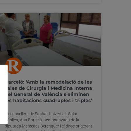
Barceló: ‘Amb la remodelació de les
sales de Cirurgia i Medicina Interna
del General de València s’eliminen
les habitacions cuádruples i triples’
La consellera de Sanitat Universal i Salut
Pública, Ana Barceló, acompanyada de la
diputada Mercedes Berenguer i el director gerent