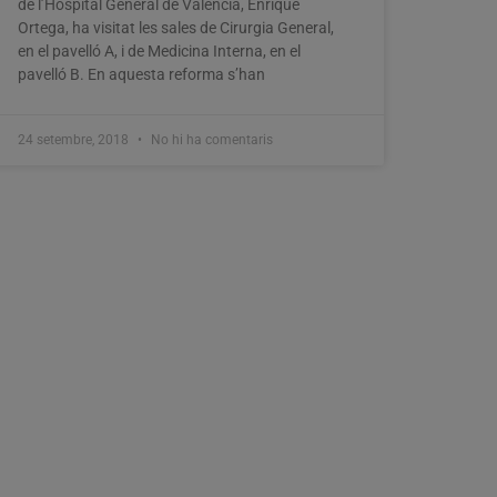
de l’Hospital General de València, Enrique
Ortega, ha visitat les sales de Cirurgia General,
en el pavelló A, i de Medicina Interna, en el
pavelló B. En aquesta reforma s’han
24 setembre, 2018
No hi ha comentaris
Almussafes viu amb intensitat el
primer cap de setmana del seu ‘+