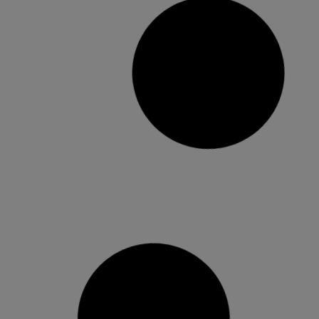
El Centre de Formació de Persones
Adultes de Picassent comença el
curs amb prop d’un miler
d’alumnes
Entre les novetats, destaca la possibilitat de
preparar les competències clau que sonen accés
al certificat de professionalitat de nivell 2 El
Centre de Formació de Persones Adultes (CFPA)
de Picassent ha començat el seu curs i ho fa
amb quasi un miler d’alumnes inscrits i inscrites
en les diverses
24 setembre, 2018
No hi ha comentaris