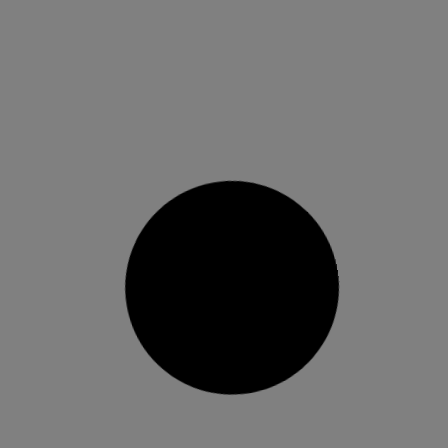
Luis Félix Martínez repetix triomf
en la 10K Solidària Divina Pastora
de Burjassot
En l’última vesprada de l’estiu 2018, la del
passat 22 de setembre, Burjassot va viure la
seua particular festa de l’atletisme popular i
solidari amb la celebració de la 10K Solidària
Divina Pastora a benefici, des de la seua creació
en 2013, de l’Associació Valenciana d’Ajuda a la
paràlisi cerebral
24 setembre, 2018
No hi ha comentaris