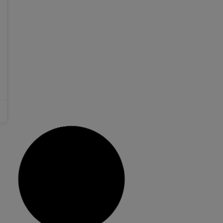
dificultats comunicatives
La Regidoria de Cultura i Esports ha donat a
conéixer el projecte per tal d’adaptar els edificis
públics amb la implantació del llenguatge per a
persones amb dificultats comunicatives. La
comunicació i el llenguatge són essencials per a
tot ésser humà per a relacionar-se amb els
altres, per a aprendre,
24 setembre, 2018
No hi ha comentaris