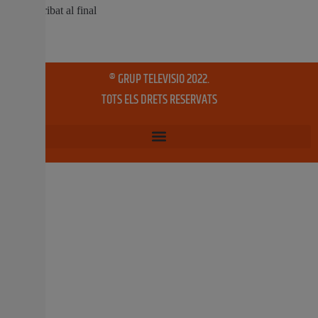
ocasió es realitza la reforma parcial de la 3a planta, per
millorar l’accessibilitat i amb la creació de nous espais
per
6 novembre, 2018
No hi ha comentaris
El llibre «D’Alzira la Reganyà. I a l’escola