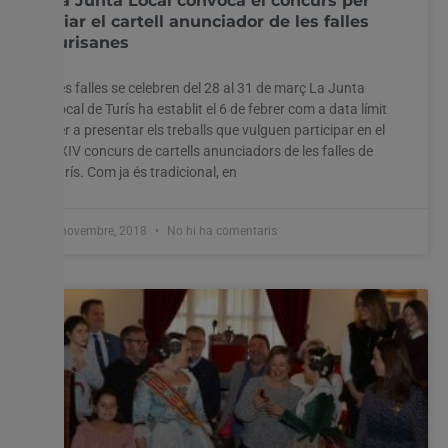
La Junta Local convoca el concurs per
triar el cartell anunciador de les falles
turisanes
Utilitzem cookies al nostre lloc web per oferir-vos
l'experiència més rellevant recordant les vostres preferències
i visites repetides. En fer clic a "Acceptar-ho tot", accepteu
Les falles se celebren del 28 al 31 de març La Junta
l'ús de TOTES les cookies. Tanmateix, podeu visitar
Local de Turís ha establit el 6 de febrer com a data límit
"Configuració de les galetes" per proporcionar un
per a presentar els treballs que vulguen participar en el
consentiment controlat.
XXIV concurs de cartells anunciadors de les falles de
Turís. Com ja és tradicional, en
Configuració cookies
Accepta tot
6 novembre, 2018
No hi ha comentaris