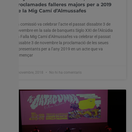
proclamades falleres majors per a 2019
de la Mig Camí d’Almussafes
La comissió va celebrar l’acte el passat dissabte 3 de
novembre en la sala de banquets Siglo XXI de l’Alcúdia
La Falla Mig Camí d’Almussafes va celebrar el passat
dissabte 3 de novembre la proclamació de les seues
representants per a l’any 2019 en un acte que va
començar
6 novembre, 2018
No hi ha comentaris