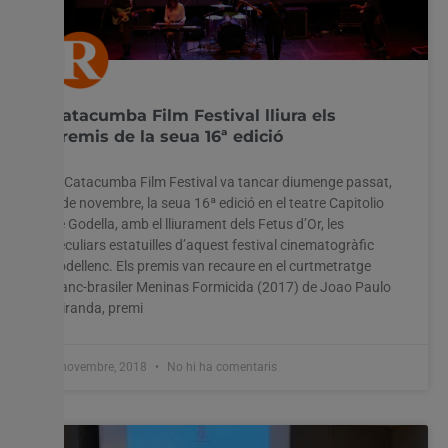
Catacumba Film Festival lliura els
premis de la seua 16ª edició
El Catacumba Film Festival va tancar diumenge passat,
4 de novembre, la seua 16ª edició en el teatre Capitolio
de Godella, amb el lliurament dels Fetus d’Or, les
peculiars estatuilles d’aquest festival cinematogràfic
godellenc. Els premis van recaure en el curtmetratge
franc-brasiler Meninas Formicida (2017) de Joao Paulo
Miranda, premi
6 novembre, 2018
No hi ha comentaris