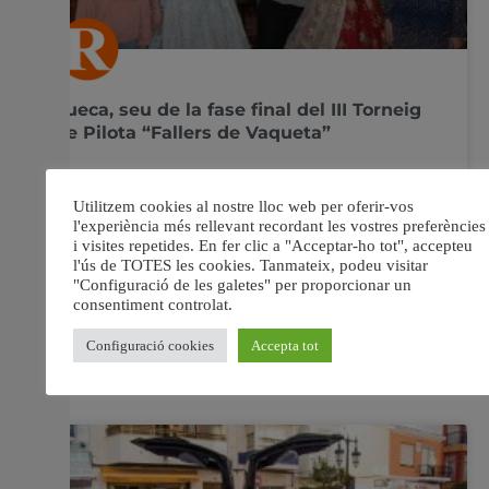
Sueca, seu de la fase final del III Torneig
de Pilota “Fallers de Vaqueta”
La Fallera Major de València, Marina Civera, presencia a
Sueca la fase final del concurs de galotxa i raspall
organitzat per la Junta Central Fallera i la Junta Local
Fallera de Sueca L’equip de la capital del Túria s’ha
tornat a imposar als seus rivals per tercer any
consecutiu La
6 novembre, 2018
No hi ha comentaris