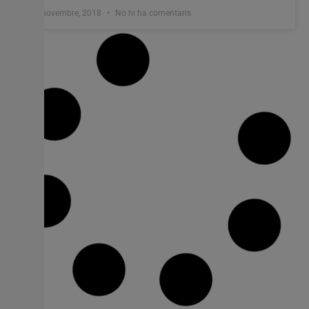
6 novembre, 2018
No hi ha comentaris
La Casa Tena d’Alzira acull les obres per
condicionar la 3a planta
Són diverses les actuacions que s’han portat a terme a
la Casa Tena per tal de recuperar l’edifici. Unes
instal·lacions ubicades a la zona de la Vila. En esta