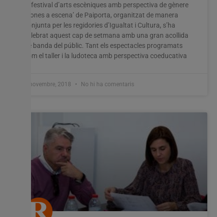
El festival d’arts escèniques amb perspectiva de gènere
‘Dones a escena’ de Paiporta, organitzat de manera
conjunta per les regidories d’Igualtat i Cultura, s’ha
celebrat aquest cap de setmana amb una gran acollida
de banda del públic. Tant els espectacles programats
com el taller i la ludoteca amb perspectiva coeducativa
6 novembre, 2018
No hi ha comentaris