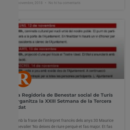
6 novembre, 2018
No hi ha comentaris
La Regidoria de Benestar social de Turís
organitza la XXIII Setmana de la Tercera
Edat
Amb la frase de l’intèrpret francès dels anys 30 Maurice
Chevalier ‘No deixes de riure perquè et fas major. Et fas