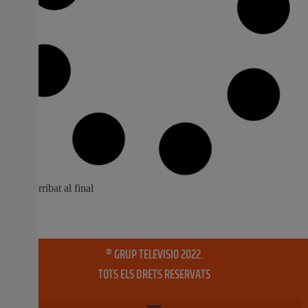
El comitè d’Agermanament de Godella
presenta els seus projectes per a 2019
El comitè d’Agermanament de Godella es va reunir
recentment per fer balanç de les activitats celebrades
durant 2018 i presentar els nous projectes previstos per
a 2019, que començaren ja a mitjans de gener amb la
visita als pobles agermanats de Noisy le Roi i Bailly per
participar a les
28 gener, 2019
No hi ha comentaris