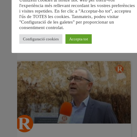
3 gols a 2 gràcies a les dianes de Rafa Ara, Jose Carlos i
el capità Xavi López; tres punts valuossíssims que
posen als riberencs en la primera plaça de la taula
després de 17 jornades disputades. El Nítida
28 gener, 2019
No hi ha comentaris