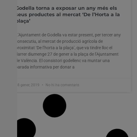
Godella torna a exposar un any més els
seus productes al mercat ‘De l’Horta a la
plaça’
L’Ajuntament de Godella va estar present, per tercer any
consecutiu, al mercat de producció agrícola de
proximitat ‘De l’horta a la plaça’, que va tindre lloc el
darrer diumenge 27 de gener a la plaça de l’Ajuntament
de València. El consistori godellenc va muntar una
parada informativa per donar a
28 gener, 2019
No hi ha comentaris