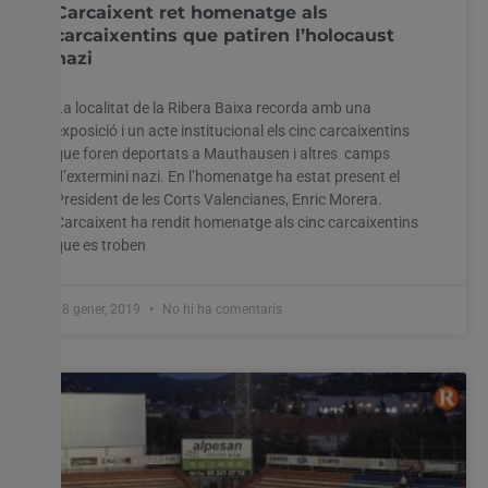
Carcaixent ret homenatge als
carcaixentins que patiren l’holocaust
nazi
La localitat de la Ribera Baixa recorda amb una
exposició i un acte institucional els cinc carcaixentins
que foren deportats a Mauthausen i altres camps
d’extermini nazi. En l’homenatge ha estat present el
President de les Corts Valencianes, Enric Morera.
Carcaixent ha rendit homenatge als cinc carcaixentins
que es troben
28 gener, 2019
No hi ha comentaris