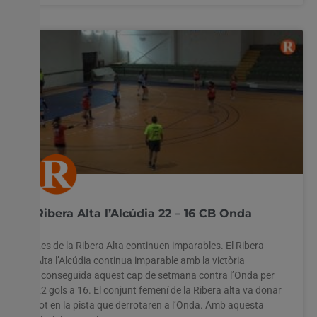
Ribera Alta l’Alcúdia 22 – 16 CB Onda
Les de la Ribera Alta continuen imparables. El Ribera
Alta l’Alcúdia continua imparable amb la victòria
aconseguida aquest cap de setmana contra l’Onda per
Utilitzem cookies al nostre lloc web per oferir-vos
22 gols a 16. El conjunt femení de la Ribera alta va donar
l'experiència més rellevant recordant les vostres preferències
tot en la pista que derrotaren a l’Onda. Amb aquesta
i visites repetides. En fer clic a "Acceptar-ho tot", accepteu