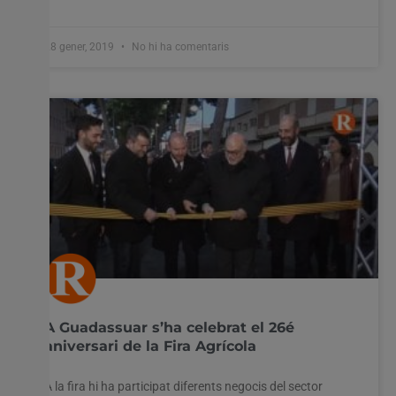
28 gener, 2019
No hi ha comentaris
A Guadassuar s’ha celebrat el 26é
aniversari de la Fira Agrícola
A la fira hi ha participat diferents negocis del sector