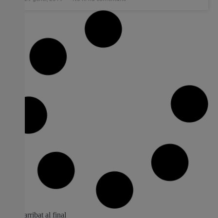
Balanç de les ajudes d’emergència social
en 2018 a Picassent
Durant l’any 2018, la Regidoria de Benestar Social ha
atès les necessitats dels col·lectius socials més
vulnerables. El 99,57% de les ajudes sol·licitades va ser
concedida. L’Ajuntament va abonar, durant l’any passat