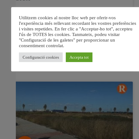
Segons les dades oficials facilitades per la Intervenció
municipal. Aldaia ha reduït en 2 milions d’euros el deute
bancari. Segons les dades oficials facilitades per la
Intervenció municipal, el deute bancari de l’Ajuntament
d’aquest municipi en finalitzar 2018 s’ha situat en els
7.265.000 euros, la qual cosa suposa una rebaixa
29 gener, 2019
No hi ha comentaris