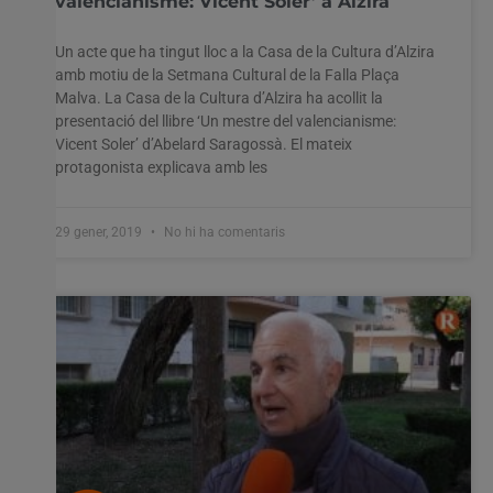
valencianisme: Vicent Soler’ a Alzira
Un acte que ha tingut lloc a la Casa de la Cultura d’Alzira
amb motiu de la Setmana Cultural de la Falla Plaça
Malva. La Casa de la Cultura d’Alzira ha acollit la
presentació del llibre ‘Un mestre del valencianisme:
Vicent Soler’ d’Abelard Saragossà. El mateix
protagonista explicava amb les
29 gener, 2019
No hi ha comentaris