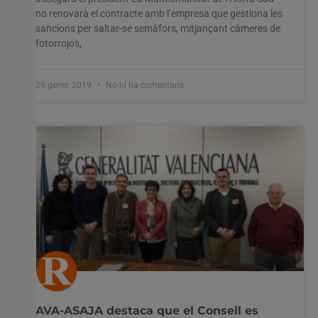
no renovarà el contracte amb l’empresa que gestiona les
sancions per saltar-se semàfors, mitjançant càmeres de
fotorrojos,
29 gener, 2019
No hi ha comentaris
AVA-ASAJA destaca que el Consell es