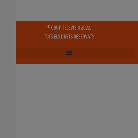
2018, un total de 141.216,54 € en concepte d’ajudes
socials destinades a pal·liar les necessitats més
bàsiques de
29 gener, 2019
No hi ha comentaris
Enric Estrela presenta en Algemesí la