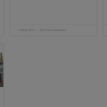
1 febrer, 2019
No hi ha comentaris
La Policia Local d’Alzira fa ús del
nou dispositiu de detecció de