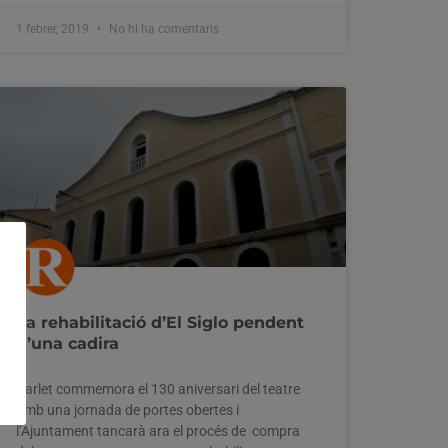
1 febrer, 2019
No hi ha comentaris
La rehabilitació d’El Siglo pendent
d’una cadira
Carlet commemora el 130 aniversari del teatre
amb una jornada de portes obertes i
l’Ajuntament tancarà ara el procés de compra