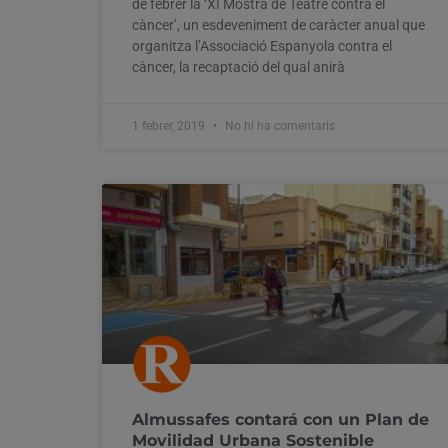
de febrer la ‘XI Mostra de Teatre contra el
càncer’, un esdeveniment de caràcter anual que
organitza l’Associació Espanyola contra el
càncer, la recaptació del qual anirà
1 febrer, 2019
No hi ha comentaris
Almussafes contará con un Plan de
Movilidad Urbana Sostenible