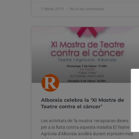
1 febrer, 2019
No hi ha comentaris
Alboraia celebra la ‘XI Mostra de
Teatre contra el càncer’
Les activitats de ‘la mostra’ recaptaran diners
per a la lluita contra aquesta malaltia El Teatre
Agrícola d’Alboraia acollirà durant el pròxim mes