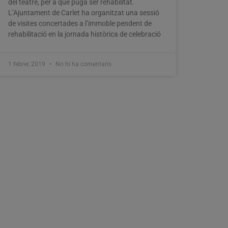
del teatre, per a que puga ser rehabilitat.
L’Ajuntament de Carlet ha organitzat una sessió
de visites concertades a l’immoble pendent de
rehabilitació en la jornada històrica de celebració
1 febrer, 2019
No hi ha comentaris
Carlet incorpora en l’últim tram de
legislatura un nou regidor per la