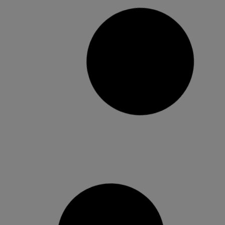
Burjassot: La Casa de Cultura
inaugura una exposició en
memòria del pintor Carlos Sosa
A partir del pròxim 4 de febrer, la Casa de Cultura
de Burjassot albergarà una exposició amb la
qual es recordarà i es reconeixerà, a través d’una
col·lecció de les seues pròpies pintures, la
memòria del pintor Carlos Sosa (1914-1972) i
que es podrà contemplar fins al 15 de febrer,
1 febrer, 2019
No hi ha comentaris