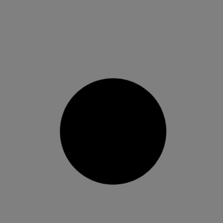
Cs demana explicacions per la
deixadesa del parc de Tulell
Llopis: “No té sentit que haja desaparegut una
zona de jocs al costat de dos escoles” La
portaveu de Ciutadans (Cs) d’Alzira, María José
Llopis, ha demanat explicacions “per la
deixadesa del parc de Tulell”. Llopis ha explicat
que “fa temps que les instal·lacions de la zona
de jocs d’este
1 febrer, 2019
No hi ha comentaris