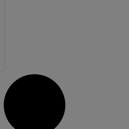
drogues adquirit per l’Ajuntament
La Policia Local d’Alzira ha començat a utilizar
un nou dispositiu de detenció de substàncies
estupefaents amb la finalitat de millorar la
seguretat viària. Fins ara, els agents realitzaven
els controls d’este tipus amb un aparell que se li
requeria a l’Agrupació de Trànsit La vesprada de
dijous, en un
1 febrer, 2019
No hi ha comentaris