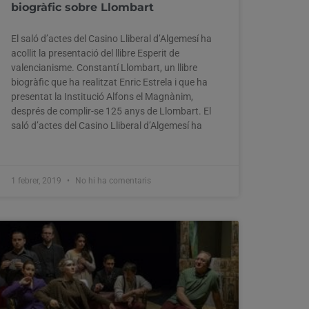
biogràfic sobre Llombart
El saló d’actes del Casino Lliberal d’Algemesí ha
acollit la presentació del llibre Esperit de
valencianisme. Constantí Llombart, un llibre
biogràfic que ha realitzat Enric Estrela i que ha
presentat la Institució Alfons el Magnànim,
després de complir-se 125 anys de Llombart. El
saló d’actes del Casino Lliberal d’Algemesí ha
1 febrer, 2019
No hi ha comentaris