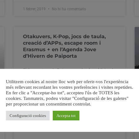
1 febrer, 2019
No hi ha comentaris
Otakuvers, K-Pop, jocs de taula,
creació d’APPs, escape room i
Erasmus + en l’Agenda Jove
d’Hivern de Paiporta
El Centre Jove de Paiporta acaba de publicitar la
seua oferta lúdica i d’oci per a aquesta
Utilitzem cookies al nostre lloc web per oferir-vos l'experiència
temporada, la denominada Agenda Jove
més rellevant recordant les vostres preferències i visites repetides.
d’Hivern. Des del 28 de gener, la joventut del
En fer clic a "Acceptar-ho tot", accepteu l'ús de TOTES les
poble es pot apuntar de manera gratuïta al grup
cookies. Tanmateix, podeu visitar "Configuració de les galetes"
d’Otakuvers, al taller de ball K-Pop, al de creació
per proporcionar un consentiment controlat.
d’aplicacions
Configuració cookies
Accepta tot