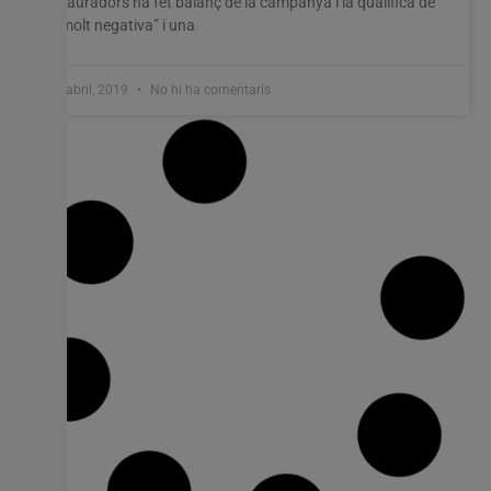
Llauradors ha fet balanç de la campanya i la qualifica de
“molt negativa” i una
2 abril, 2019
No hi ha comentaris
Cullera estarà present en la Fira de les
Comarques