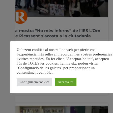
La mostra “No més inferns” de l’IES L’Om
de Picassent s’acosta a la ciutadania
Amb motiu del 25N, Dia internacional per l’eliminació de
les violències contra les dones, un grup d’alumnes de
l’IES L’Om realitzaren uns treballs emprant la tècnica del
collage per denunciar les violències contra les dones tan
vigents a la nostra societat. Donada la bona qualitat
estos treballs s’han convertit en
2 abril, 2019
No hi ha comentaris