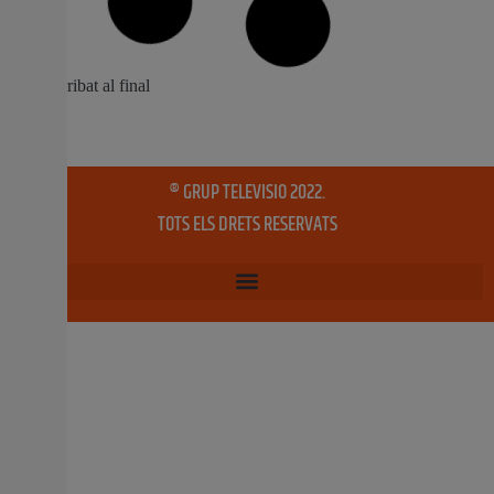
La localitat mostrarà els seus atractius turístics al llarg
del cap de setmana en la plaça de bous de València
Cullera continua treballant per a donar a conéixer els
seus atractius com a destinació de referència a la
Comunitat Valenciana. Del 5 al 7 d’abril estarà present
en la Fira de
2 abril, 2019
No hi ha comentaris