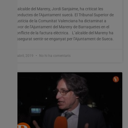
L’alcalde del Mareny, Jordi Sanjaime, ha criticat les
conductes de l’Ajuntament suecà. El Tribunal Superior de
Justícia de la Comunitat Valenciana ha dictaminat a
favor de l’Ajuntament del Mareny de Barraquetes en el
conflicte de la factura elèctrica. L’alcalde del Mareny ha
assegurat sentir-se enganyat per l’Ajuntament de Sueca.
2 abril, 2019
No hi ha comentaris