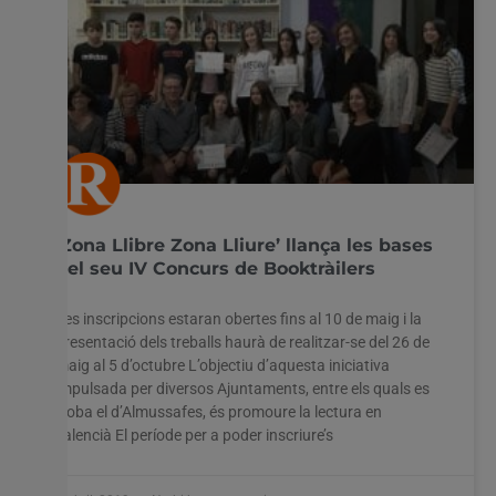
‘Zona Llibre Zona Lliure’ llança les bases
del seu IV Concurs de Booktràilers
Les inscripcions estaran obertes fins al 10 de maig i la
presentació dels treballs haurà de realitzar-se del 26 de
maig al 5 d’octubre L’objectiu d’aquesta iniciativa
impulsada per diversos Ajuntaments, entre els quals es
troba el d’Almussafes, és promoure la lectura en
valencià El període per a poder inscriure’s