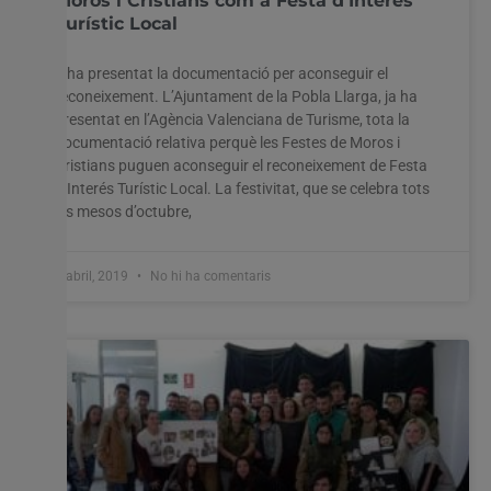
Moros i Cristians com a Festa d’Interés
Turístic Local
S’ha presentat la documentació per aconseguir el
Utilitzem cookies al nostre lloc web per oferir-vos
reconeixement. L’Ajuntament de la Pobla Llarga, ja ha
l'experiència més rellevant recordant les vostres preferències
presentat en l’Agència Valenciana de Turisme, tota la
i visites repetides. En fer clic a "Acceptar-ho tot", accepteu
l'ús de TOTES les cookies. Tanmateix, podeu visitar
documentació relativa perquè les Festes de Moros i
"Configuració de les galetes" per proporcionar un
Cristians puguen aconseguir el reconeixement de Festa
consentiment controlat.
d’Interés Turístic Local. La festivitat, que se celebra tots
els mesos d’octubre,
Configuració cookies
Accepta tot
2 abril, 2019
No hi ha comentaris