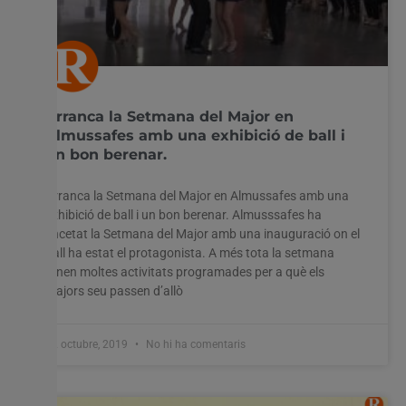
Arranca la Setmana del Major en
Almussafes amb una exhibició de ball i
un bon berenar.
Arranca la Setmana del Major en Almussafes amb una
exhibició de ball i un bon berenar. Almusssafes ha
encetat la Setmana del Major amb una inauguració on el
ball ha estat el protagonista. A més tota la setmana
tenen moltes activitats programades per a què els
majors seu passen d’allò
22 octubre, 2019
No hi ha comentaris