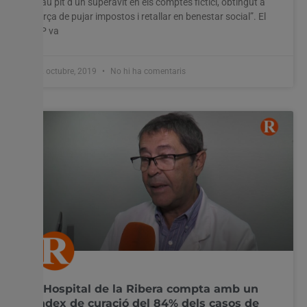
trau pit d’un superàvit en els comptes fictici, obtingut a
força de pujar impostos i retallar en benestar social”. El
PP va
22 octubre, 2019
No hi ha comentaris
L’Hospital de la Ribera compta amb un
índex de curació del 84% dels casos de