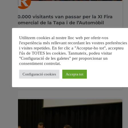
40.000 visitants van passar per la XI Fira
Comercial de la Tapa i de l’Automòbil
Alzira ha acollit al llarg del cap de setmana la Fira del
comerç, de la tapa i de l’automòbil amb una alta
participació per part dels alzirenys i veïns d’altres
poblacions de la comarca. L’Ajuntament d’Alzira
mitjançant Idea, va organitzar l’onzena edició de #Alzira
Oberta que s’encetava divendres amb 71
22 octubre, 2019
No hi ha comentaris