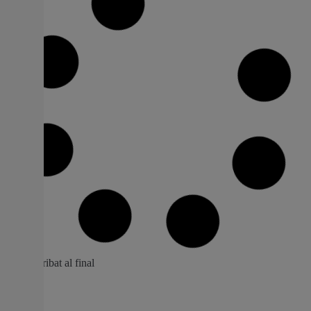
El CEGA d’Almussafes destaca en els
campionats de gimnàstica rítmica
celebrats dissabte passat en la localitat
La població va ser la seu de la Fase Provincial de
Campionat d’Espanya de Conjunts i la Primera Fase del
Trofeu de la Federació Les xiques del club amfitrió van
aconseguir un or, una plata, un bronze i un seté lloc
durant una jornada que va clausurar l’edil d’Esports,
Pau