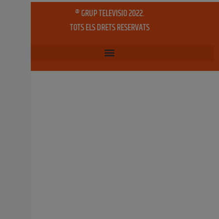
22 octubre, 2019
No hi ha comentaris
L’Ajuntament de Benifaió àmplia el
servei gratuït de trasllat al cementeri per
la festivitat de Tots els Sants