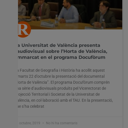
La Universitat de València presenta
l’audiovisual sobre l’Horta de València,
emmarcat en el programa Docufòrum
La Facultat de Geografia i Història ha acollit aquest
dimarts 22 d’octubre la presentació del documental
“Horta de València”. El programa Docufòrum comprén
una sèrie d’audiovisuals produïts pel Vicerectorat de
Projecció Territorial i Societat de la Universitat de
València, en col·laboració amb el TAU. En la presentació,
que s’ha celebrat
22 octubre, 2019
No hi ha comentaris