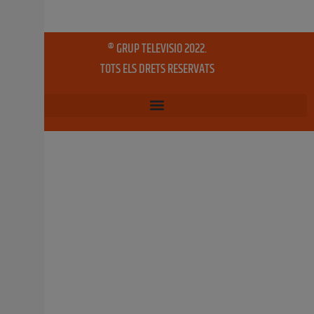
altres instal·lacions públiques. D’igual manera,
31 octubre, 2019
No hi ha comentaris
L’Escola de Comerç de Picassent dóna
per finalizats els tallers de 2019