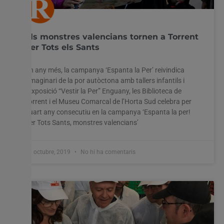
Els monstres valencians tornen a Torrent
per Tots els Sants
Un any més, la campanya ‘Espanta la Per’ reivindica
l’imaginari de la por autòctona amb tallers infantils i
l’exposició “Vestir la Per” Enguany, les Biblioteca de
Torrent i el Museu Comarcal de l’Horta Sud celebra per
quart any consecutiu en la campanya ‘Espanta la per!
Per Tots Sants, monstres valencians’
31 octubre, 2019
No hi ha comentaris