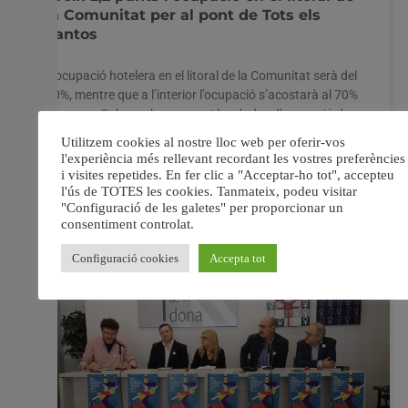
la Comunitat per al pont de Tots els
Santos
L’ocupació hotelera en el litoral de la Comunitat serà del
80%, mentre que a l’interior l’ocupació s’acostarà al 70%
Francesc Colomer ha avançat les dades d’ocupació des
de Segorbe on ha participat en la XIII Mostra dels Bolets
El secretari autonòmic de Turisme, Francesc Colomer, ha
informat que els hotels
31 octubre, 2019
No hi ha comentaris