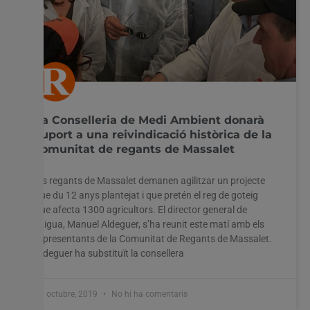
La Conselleria de Medi Ambient donarà
suport a una reivindicació històrica de la
comunitat de regants de Massalet
Els regants de Massalet demanen agilitzar un projecte
que du 12 anys plantejat i que pretén el reg de goteig
que afecta 1300 agricultors. El director general de
l’Aigua, Manuel Aldeguer, s’ha reunit este matí amb els
representants de la Comunitat de Regants de Massalet.
Aldeguer ha substituït la consellera
31 octubre, 2019
No hi ha comentaris