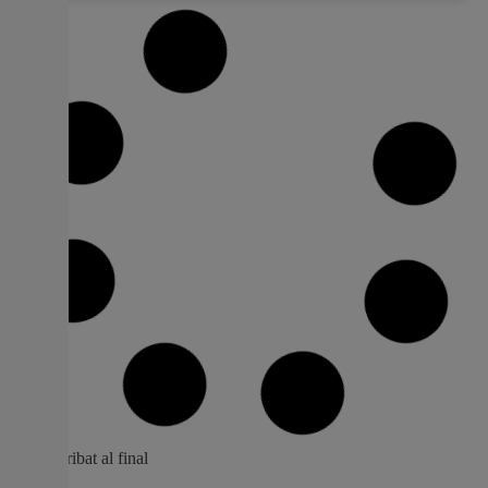
L’Ajuntament de Torrent treballa en la
campanya de control de la procesionaria
52 persones han sol·licitat el servei per a les seues
parcel·les privades L’Ajuntament de Torrent, a través de
l’empresa municipal Nous Espais, continua amb les
actuacions de control de plagues de la procesionaria per
a previndre la seua aparició en pins de jardins, col·legis i