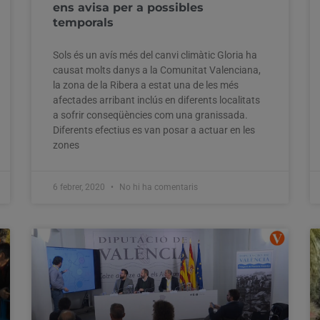
ens avisa per a possibles
temporals
Sols és un avís més del canvi climàtic Gloria ha
causat molts danys a la Comunitat Valenciana,
la zona de la Ribera a estat una de les més
afectades arribant inclús en diferents localitats
a sofrir conseqüències com una granissada.
Diferents efectius es van posar a actuar en les
zones
6 febrer, 2020
No hi ha comentaris