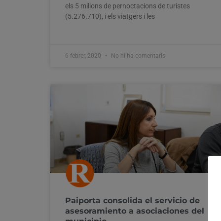
els 5 milions de pernoctacions de turistes
(5.276.710), i els viatgers i les
6 febrer, 2020
No hi ha comentaris
Paiporta consolida el servicio de
asesoramiento a asociaciones del