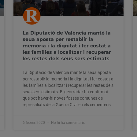
La Diputació de València manté la
seua aposta per restablir la
memòria i la dignitat i fer costat a
les famílies a localitzar i recuperar
les restes dels seus sers estimats
La Diputació de València manté la seua aposta
per restablir la memòria i la dignitat i fer costat a
les famílies a localitzar i recuperar les restes dels
seus sers estimats. El georradar ha confirmat
que pot haver-hi noves fosses comunes de
represaliats de la Guerra Civil en els cementeris
6 febrer, 2020
No hi ha comentaris