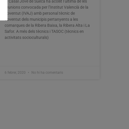
El Casal Jove de Sueca ha acollit l’última de les
reunions convocada per l’Institut Valencià de la
Joventut (IVAJ) amb personal tècnic de
Joventut dels municipis pertanyents a les
comarques de la Ribera Baixa, la Ribera Alta i La
Safor. A més dels tècnics i TASOC (tècnics en
activitats socioculturals)
6 febrer, 2020
No hi ha comentaris