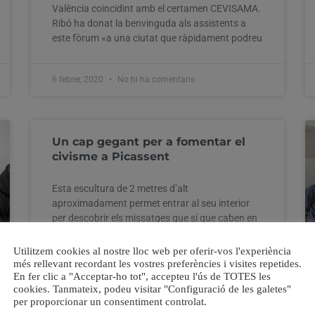
València coincidint amb el certamen CEVISAMA.
Ribó ha donat la benvinguda als assistents a
este fòrum «a una ciutat que ràpidament podreu
6 febrer, 2020
No hi ha comentaris
Un cap gegant per a fomentar el
civisme a Picassent
Esta escultura de 2 metres d’alt
aproximadament permet entrar al seu interior
per descobrir els missatges que sí que caben en
este cap cívic Durant 30 dies, Picassent compta
amb un nou element al seu espai urbà. Una
Utilitzem cookies al nostre lloc web per oferir-vos l'experiència
escultura amb forma de cap que representa la
més rellevant recordant les vostres preferències i visites repetides.
En fer clic a "Acceptar-ho tot", accepteu l'ús de TOTES les
consciència de la ciutadania
cookies. Tanmateix, podeu visitar "Configuració de les galetes"
per proporcionar un consentiment controlat.