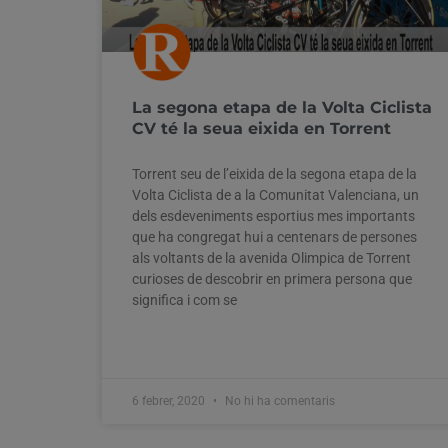
La segona etapa de la Volta Ciclista
CV té la seua eixida en Torrent
Torrent seu de l’eixida de la segona etapa de la
Volta Ciclista de a la Comunitat Valenciana, un
dels esdeveniments esportius mes importants
que ha congregat hui a centenars de persones
als voltants de la avenida Olimpica de Torrent
curioses de descobrir en primera persona que
significa i com se
6 febrer, 2020
No hi ha comentaris