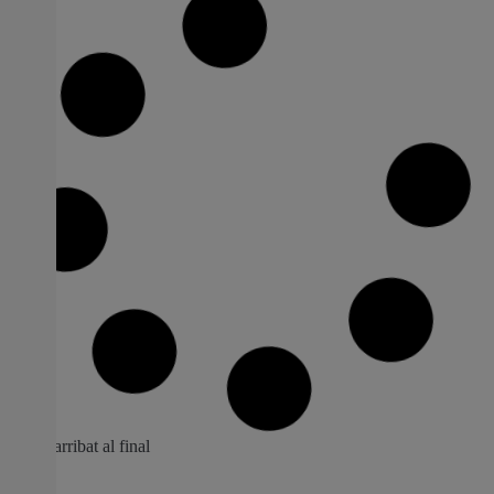
L’IVC presenta en la Filmoteca el clàssic
francés ‘La bestia humana’ de Jean
Renoir
La projecció s’emmarca dins del cicle ‘Bàsics Filmoteca:
El ‘remake’. Ecos i retorns’ El cicle també programa
‘Deseos humanos’ de Fritz Lang La Filmoteca
projecta dijous 5 de març, a les 19.00 hores, ‘La bestia