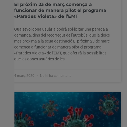
El pròxim 23 de març comença a
funcionar de manera pilot el programa
«Parades Violeta» de l’EMT
Qualsevol dona usuària podrà sol·licitar una parada a
demanda, dins del recorregut de l’autobús, que la deixe
més pròxima a la seua destinació El pròxim 23 de març
comença a funcionar de manera pilot el programa
«Parades Violeta» de l’EMT, que oferirà la possibilitat
que les dones usuàries de les
4 març, 2020
No hi ha comentaris