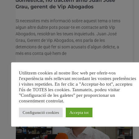
domèstica, ho tractem amb Juan José
Grau, gerent de Vip Abogados
Si necessites més informació sobre aquest tema o tens
algun altre dubte pots posar-te en contacte amb Vip
Abogados, resoldran les teues inquietuds. Juan José
Grau, Gerent de Vip Abogados, ens parla de les
detencions de què fer si som acusats d’algun delicte, a
més ens conta què hem de
4 març, 2020
No hi ha comentaris