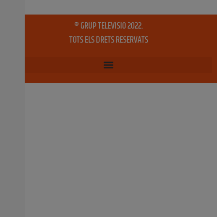
humana’ (1938), dirigida per Jean Renoir, dins del cicle
‘Bàsics Filmoteca’ dedicat al ‘remake’. La sessió compta
amb presentació i col·loqui de Begoña Siles, professora
de la Universitat CEU-Cardenal Herrera. La
pel·lícula es podrà
4 març, 2020
No hi ha comentaris