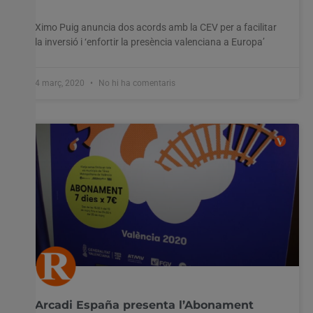
Ximo Puig anuncia dos acords amb la CEV per a facilitar
la inversió i ‘enfortir la presència valenciana a Europa’
4 març, 2020
No hi ha comentaris
Arcadi España presenta l’Abonament