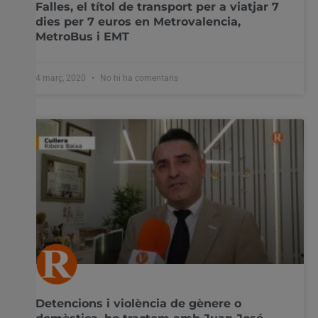
Falles, el títol de transport per a viatjar 7
dies per 7 euros en Metrovalencia,
MetroBus i EMT
4 març, 2020
No hi ha comentaris
Utilitzem cookies al nostre lloc web per oferir-vos
l'experiència més rellevant recordant les vostres preferències
i visites repetides. En fer clic a "Acceptar-ho tot", accepteu
l'ús de TOTES les cookies. Tanmateix, podeu visitar
"Configuració de les galetes" per proporcionar un
consentiment controlat.
Configuració cookies
Accepta tot
Detencions i violència de gènere o