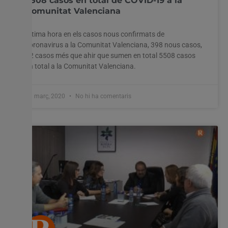
5508 casos en total de COVID-19 a la
l'experiència més rellevant recordant les vostres preferències
Comunitat Valenciana
i visites repetides. En fer clic a "Acceptar-ho tot", accepteu
l'ús de TOTES les cookies. Tanmateix, podeu visitar
"Configuració de les galetes" per proporcionar un
Última hora en els casos nous confirmats de
consentiment controlat.
coronavirus a la Comunitat Valenciana, 398 nous casos,
72 casos més que ahir que sumen en total 5508 casos
Configuració cookies
Accepta tot
en total a la Comunitat Valenciana.
31 març, 2020
No hi ha comentaris