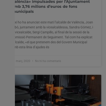
València» impulsades per l’Ajuntament
amb 3,76 milions d’euros de fons
municipals
Així ho ha anunciat este matí l’alcalde de València, Joan
Ribó, juntament amb la vicealcaldessa, Sandra Gómez, i
el vicealcalde, Sergi Campillo, al final de la sessió de la
Comissió Permanent de Seguiment. Tal com ha explicat
l’alcalde, «el que pretenem des del Govern Municipal
amb esta línia d’ajudes és
31 març, 2020
No hi ha comentaris