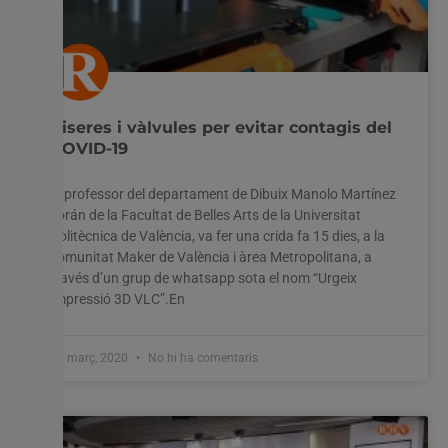
Viseres i vàlvules per evitar contagis del
COVID-19
El professor del departament de Dibuix Manolo Martínez
Torán de la Facultat de Belles Arts de la Universitat
Politècnica de València, va fer una crida fa 15 dies, a la
comunitat Maker de València i àrea Metropolitana, a
través d’un grup de whatsapp sota el nom “Urgeix
Impressió 3D VLC”.En
31 març, 2020
No hi ha comentaris