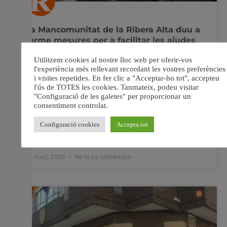
La Mancomunitat de la Ribera Alta duu a
terme mesures per a facilitar les ajudes
a la població
El COVID-19 afecta a tots, a les administracions, a les
empreses, particulars i als treballadors. La
Mancomunitat de la Ribera Alta segueix activa i a més
ha pres mesures respecte a la crisi, Txema Peláez,
president de la Mancomunitat de la Ribera Alta ens ho
comenta. Txema ha llançat un
31 març, 2020
No hi ha comentaris