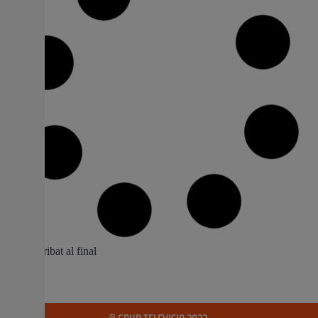
L’Ajuntament d’Almussafes llança un
servei per a facilitar a l’alumnat l’accés a
l’educació a distància
L’alumnat almussafeny sense accés a internet per a
poder seguir les classes a distància durant el
confinament pot adherir-se al servei impulsat per
l’Ajuntament de la població amb l’objectiu de reduir la
bretxa digital. El consistori, en col·laboració amb els tres
centres educatius locals, ha procedit a detectar a les