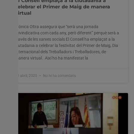
El Consell emplaça a la ciutadania a
celebrar el Primer de Maig de manera
virtual
Mónica Oltra assegura que “serà una jornada
reivindicativa com cada any, però diferent” perquè serà a
través de les xarxes socials El Consell ha emplaçat a la
ciutadania a celebrar la festivitat del Primer de Maig, Dia
Internacional dels Treballadors i Treballadores, de
manera virtual. Així ho ha manifestat la
30 abril, 2020
No hi ha comentaris