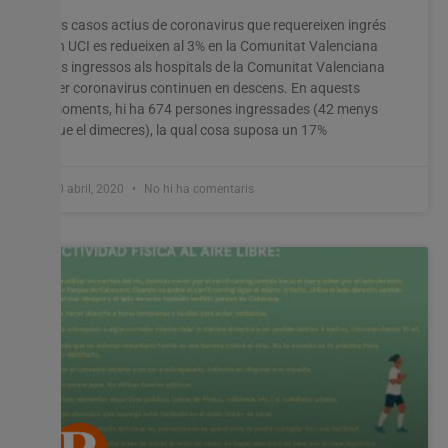
Els casos actius de coronavirus que requereixen ingrés
en UCI es redueixen al 3% en la Comunitat Valenciana
Els ingressos als hospitals de la Comunitat Valenciana
per coronavirus continuen en descens. En aquests
Utilitzem cookies al nostre lloc web per oferir-vos
moments, hi ha 674 persones ingressades (42 menys
l'experiència més rellevant recordant les vostres preferències
que el dimecres), la qual cosa suposa un 17%
i visites repetides. En fer clic a "Acceptar-ho tot", accepteu
l'ús de TOTES les cookies. Tanmateix, podeu visitar
"Configuració de les galetes" per proporcionar un
30 abril, 2020
No hi ha comentaris
consentiment controlat.
Configuració cookies
Accepta tot