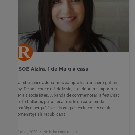
PSOE Alzira, 1 de Maig a casa
Gairebé sense adonar-nos compte ha transcorregut un
any. De nou estem a 1 de Maig, eixa data tan important
per als socialistes. A banda de commemorar la festivitat
del Treballador, per a nosaltres té un caràcter de
nostàlgia perquè és el dia en què realitzem un sentit
homenatge als republicans
30 abril, 2020
No hi ha comentaris