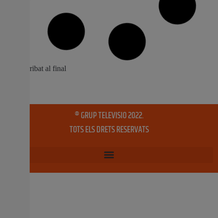
L’Ajuntament del Perelló subvenciona
les despeses derivades de la instal·lació
de mesures preventives en negocis amb
atenció al públic
L’Ajuntament del Perelló subvencionarà amb fins a 200
euros a tots aquells comerços i negocis que
desenvolupen la seua activitat econòmica en la població
i hagen d’instal·lar mesures preventives de seguretat en
oferir atenció al públic. “Una vegada més, des del govern
local estem posant en marxa mesures que ajuden
30 abril, 2020
No hi ha comentaris