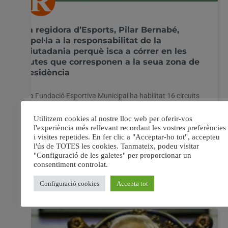
la regidora d’Esports, Pilar Bernabé,
apel·la a la responsabilitat de la
ciutadania perquè isca a córrer en les
rutes que corresponen a la seua zona de
residència
La Fundació Esportiva Municipal ha habilitat 16 circuits
per a córrer distribuïts per tota la ciutat amb l’objectiu
que dissabte que ve les persones que vulguen reprendre
la pràctica esportiva “puguen reprendre-la amb totes les
mesures de seguretat recomanades”, tal com ha
informat hui la regidora d’Esports, Pilar Bernabé. Esta
30 abril, 2020
No hi ha comentaris