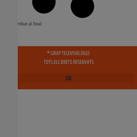
Martínez: “Tots, menys el PSPV, hem anteposat l’interés
general al partidista davant una crisi que requereix
consens i unió” La portaveu de Ciutadans (Cs) Bétera,
Eva Martínez, ha celebrat “l’aprovació dels pressupostos
per ser un acord històric”. “Mai abans s’havia arribat a
aquest grau de consens en els comptes municipals”,
1 juliol, 2020
No hi ha comentaris