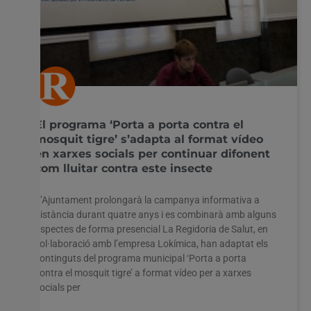
El programa ‘Porta a porta contra el
mosquit tigre’ s’adapta al format vídeo
en xarxes socials per continuar difonent
com lluitar contra este insecte
L’Ajuntament prolongarà la campanya informativa a
distància durant quatre anys i es combinarà amb alguns
aspectes de forma presencial La Regidoria de Salut, en
col·laboració amb l’empresa Lokímica, han adaptat els
continguts del programa municipal ‘Porta a porta
contra el mosquit tigre’ a format vídeo per a xarxes
socials per