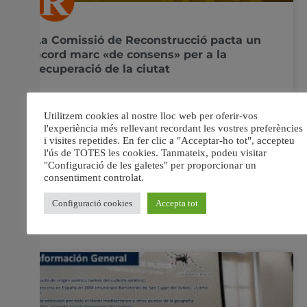
La Comissió de Reconstrucció pacta un
acord marc «de consens» per a la
recuperació de la ciutat
L’alcalde, Joan Ribó, ha anunciat que València
celebrarà en breu un acte d’homenatge i reconeixement
a les víctimes de la pandèmia L’alcalde de València,
Joan Ribó, i la vicealcaldessa, Sandra Gómez, han
manifestat hui la seua satisfacció per l’acord marc per a
la recuperació de la ciutat aconseguit per la
1 juliol, 2020
No hi ha comentaris