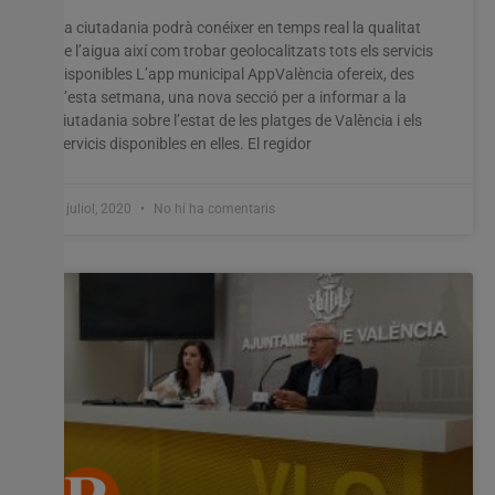
La ciutadania podrà conéixer en temps real la qualitat
de l’aigua així com trobar geolocalitzats tots els servicis
disponibles L’app municipal AppValència ofereix, des
Utilitzem cookies al nostre lloc web per oferir-vos
d’esta setmana, una nova secció per a informar a la
l'experiència més rellevant recordant les vostres preferències
ciutadania sobre l’estat de les platges de València i els
i visites repetides. En fer clic a "Acceptar-ho tot", accepteu
l'ús de TOTES les cookies. Tanmateix, podeu visitar
servicis disponibles en elles. El regidor
"Configuració de les galetes" per proporcionar un
consentiment controlat.
1 juliol, 2020
No hi ha comentaris
Configuració cookies
Accepta tot