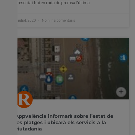
presentat hui en roda de premsa l’última
1 juliol, 2020
No hi ha comentaris
Appvalència informarà sobre l’estat de
les platges i ubicarà els servicis a la
ciutadania