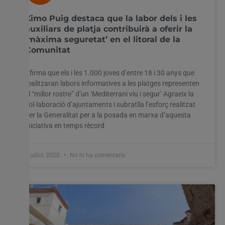
Ximo Puig destaca que la labor dels i les
auxiliars de platja contribuirà a oferir la
‘màxima seguretat’ en el litoral de la
Comunitat
Afirma que els i les 1.000 joves d’entre 18 i 30 anys que
realitzaran labors informatives a les platges representen
el “millor rostre” d’un ‘Mediterrani viu i segur’ Agraeix la
col·laboració d’ajuntaments i subratlla l’esforç realitzat
per la Generalitat per a la posada en marxa d’aquesta
iniciativa en temps rècord
1 juliol, 2020
No hi ha comentaris