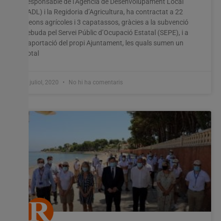
responsable de l’Agència de Desenvolupament Local
(ADL) i la Regidoria d’Agricultura, ha contractat a 22
peons agrícoles i 3 capatassos, gràcies a la subvenció
rebuda pel Servei Públic d’Ocupació Estatal (SEPE), i a
l’aportació del propi Ajuntament, les quals sumen un
total
1 juliol, 2020
No hi ha comentaris