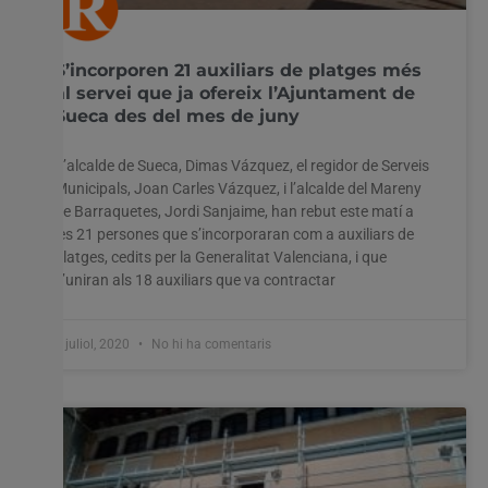
S’incorporen 21 auxiliars de platges més
al servei que ja ofereix l’Ajuntament de
Sueca des del mes de juny
L’alcalde de Sueca, Dimas Vázquez, el regidor de Serveis
Municipals, Joan Carles Vázquez, i l’alcalde del Mareny
de Barraquetes, Jordi Sanjaime, han rebut este matí a
les 21 persones que s’incorporaran com a auxiliars de
platges, cedits per la Generalitat Valenciana, i que
s’uniran als 18 auxiliars que va contractar
1 juliol, 2020
No hi ha comentaris