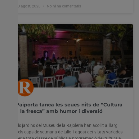
10 agost, 2020
No hi ha comentaris
Paiporta tanca les seues nits de “Cultura
a la fresca” amb humor i diversió
Els jardins del Museu de la Rajoleria han acollit al llarg
dels caps de setmana de juliol i agost activitats variades
per a tota classe de públic La programació de Cultura a