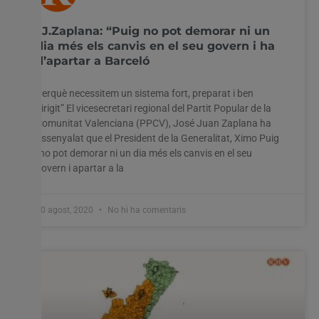
JJ.Zaplana: “Puig no pot demorar ni un
dia més els canvis en el seu govern i ha
d’apartar a Barceló
Perquè necessitem un sistema fort, preparat i ben
dirigit” El vicesecretari regional del Partit Popular de la
Comunitat Valenciana (PPCV), José Juan Zaplana ha
assenyalat que el President de la Generalitat, Ximo Puig
“no pot demorar ni un dia més els canvis en el seu
govern i apartar a la
10 agost, 2020
No hi ha comentaris