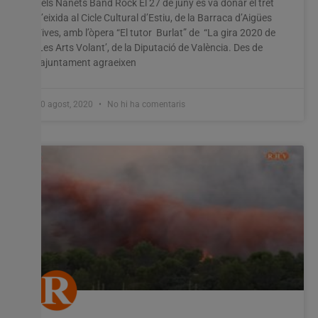
dels Nanets Band Rock El 27 de juny es va donar el tret
d’eixida al Cicle Cultural d’Estiu, de la Barraca d’Aigües
Vives, amb l’òpera “El tutor Burlat” de “La gira 2020 de
‘Les Arts Volant’, de la Diputació de València. Des de
l’ajuntament agraeixen
10 agost, 2020
No hi ha comentaris