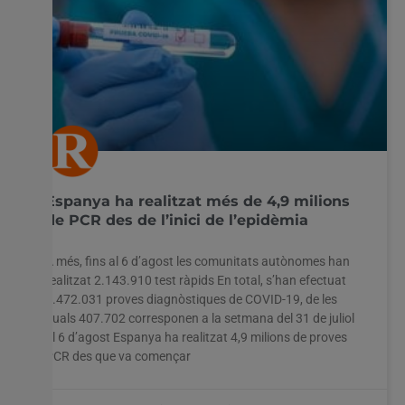
Espanya ha realitzat més de 4,9 milions
de PCR des de l’inici de l’epidèmia
A més, fins al 6 d’agost les comunitats autònomes han
realitzat 2.143.910 test ràpids En total, s’han efectuat
7.472.031 proves diagnòstiques de COVID-19, de les
quals 407.702 corresponen a la setmana del 31 de juliol
al 6 d’agost Espanya ha realitzat 4,9 milions de proves
PCR des que va començar