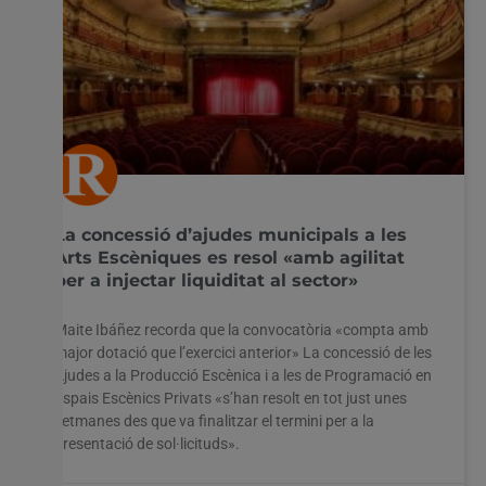
La concessió d’ajudes municipals a les
Arts Escèniques es resol «amb agilitat
per a injectar liquiditat al sector»
Maite Ibáñez recorda que la convocatòria «compta amb
major dotació que l’exercici anterior» La concessió de les
Ajudes a la Producció Escènica i a les de Programació en
Espais Escènics Privats «s’han resolt en tot just unes
setmanes des que va finalitzar el termini per a la
presentació de sol·licituds».