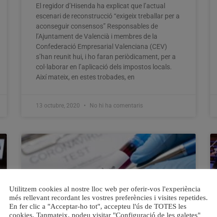
El regidor d’Hisenda ha explicat que l’actual
escenari de reconstrucció “exigeix treballar per a
aconseguir consensos” Responsables de
l’Ajuntament de Valencià i membres de la
Confederació Empresarial Valenciana (CEV)
s’han reunit hui, i ho faran periòdicament, per a
col·laborar en l’aplicació dels impostos locals.
Així mateix, en estes trobades, en
13 octubre, 2020
No hi ha comentaris
Utilitzem cookies al nostre lloc web per oferir-vos l'experiència
més rellevant recordant les vostres preferències i visites repetides.
En fer clic a "Acceptar-ho tot", accepteu l'ús de TOTES les
cookies. Tanmateix, podeu visitar "Configuració de les galetes"