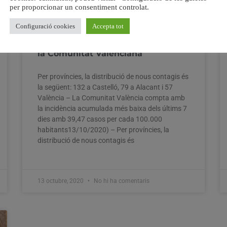
per proporcionar un consentiment controlat.
Configuració cookies
Accepta tot
Sanitat registra 437 altes i 268
nous contagis per coronavirus en
la Comunitat Valenciana
Per províncies, la distribució de nous contagis és
la següent: 132 a Castelló, 79 a Alacant i 57
València – La Comunitat València compta amb
la incidència acumulada més baixa dels últims 7
dies amb 39,47 casos per cada 100.000
habitants13/10/2020) – Per províncies, la
distribució de nous contagis és
13 octubre, 2020
No hi ha comentaris