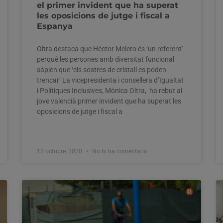
el primer invident que ha superat
les oposicions de jutge i fiscal a
Espanya
Oltra destaca que Héctor Melero és ‘un referent’
perquè les persones amb diversitat funcional
sàpien que ‘els sostres de cristall es poden
trencar’ La vicepresidenta i consellera d’Igualtat
i Polítiques Inclusives, Mónica Oltra, ha rebut al
jove valencià primer invident que ha superat les
oposicions de jutge i fiscal a
13 octubre, 2020
No hi ha comentaris