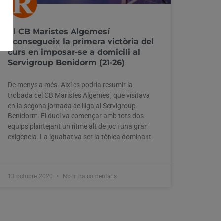
El CB Maristes Algemesí
aconsegueix la primera victòria del
curs en imposar-se a domicili al
Servigroup Benidorm (21-26)
De menys a més. Així es podria resumir la
trobada del CB Maristes Algemesí, que visitava
en la segona jornada de lliga al Servigroup
Benidorm. El duel va començar amb tots dos
equips plantejant un ritme alt de joc i una gran
exigència. La igualtat va ser la tònica dominant
13 octubre, 2020
No hi ha comentaris