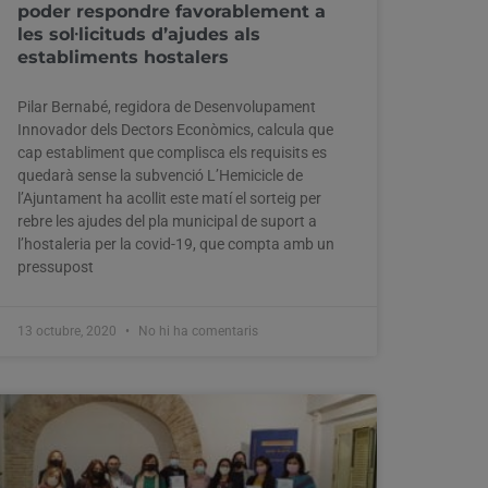
poder respondre favorablement a
les sol·licituds d’ajudes als
establiments hostalers
Pilar Bernabé, regidora de Desenvolupament
Innovador dels Dectors Econòmics, calcula que
cap establiment que complisca els requisits es
quedarà sense la subvenció L’Hemicicle de
l’Ajuntament ha acollit este matí el sorteig per
rebre les ajudes del pla municipal de suport a
l’hostaleria per la covid-19, que compta amb un
pressupost
13 octubre, 2020
No hi ha comentaris