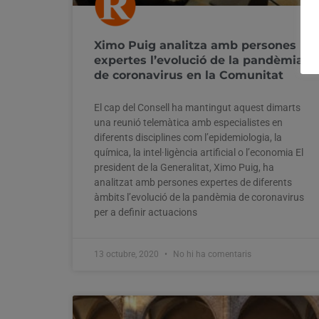
Ximo Puig analitza amb persones
expertes l’evolució de la pandèmia
de coronavirus en la Comunitat
El cap del Consell ha mantingut aquest dimarts
una reunió telemàtica amb especialistes en
diferents disciplines com l’epidemiologia, la
química, la intel·ligència artificial o l’economia El
president de la Generalitat, Ximo Puig, ha
analitzat amb persones expertes de diferents
àmbits l’evolució de la pandèmia de coronavirus
per a definir actuacions
13 octubre, 2020
No hi ha comentaris