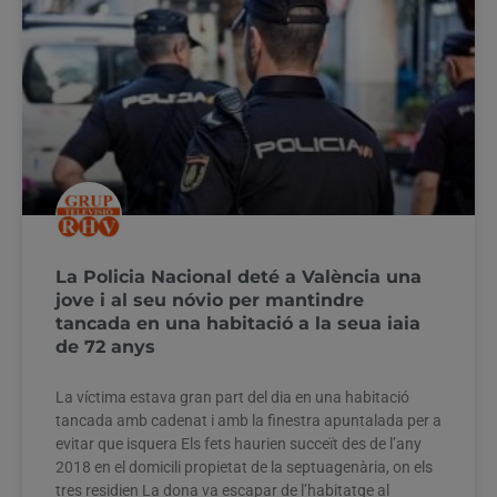
La Policia Nacional deté a València una
jove i al seu nóvio per mantindre
tancada en una habitació a la seua iaia
de 72 anys
La víctima estava gran part del dia en una habitació
tancada amb cadenat i amb la finestra apuntalada per a
evitar que isquera Els fets haurien succeït des de l’any
2018 en el domicili propietat de la septuagenària, on els
tres residien La dona va escapar de l’habitatge al