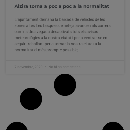
Alzira torna a poc a poc a la normalitat
L’ajuntament demana la baixada de vehicles de les
zones altes Les tasques de neteja avancen als carrers i
camins Una vegada desactivats tots els avisos
meteorològics a la nostra ciutat i per a centrar-se en
seguir treballant per a tornar la nostra ciutat a la
normalitat el més prompte possible,
7 novembre, 2020
No hi ha comentaris