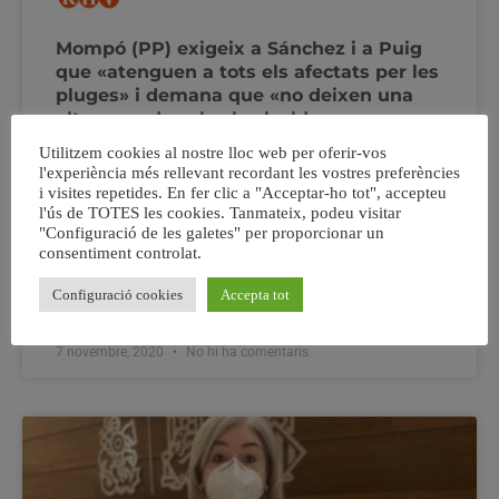
Mompó (PP) exigeix a Sánchez i a Puig
que «atenguen a tots els afectats per les
pluges» i demana que «no deixen una
altra vegada sols als alcaldes»
Utilitzem cookies al nostre lloc web per oferir-vos
Ha recorregut hui Sollana i Sueca i lamenta que el
l'experiència més rellevant recordant les vostres preferències
Govern i la Generalitat seguisquen sense executar obres
i visites repetides. En fer clic a "Acceptar-ho tot", accepteu
l'ús de TOTES les cookies. Tanmateix, podeu visitar
previstes en els plans antirriuadesSol·licita que les
"Configuració de les galetes" per proporcionar un
ajudes als damnificats arriben amb celeritat i no passe
consentiment controlat.
com amb les promeses al gener per l’anterior temporal i
que encara no han arribat El
Configuració cookies
Accepta tot
7 novembre, 2020
No hi ha comentaris