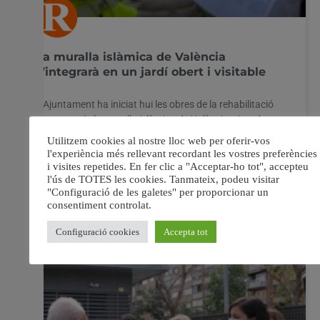
La muralla islàmica de València
s’integrarà en un jardí obert i visitable
L’Ajuntament ha iniciat hui les obres de la rehabilitació
d’un tram de la muralla islàmica de València, situada en
la plaça de l’Àngel del barri de Carme. S’integrarà en un
jardí obert i serà visitable en tres altures, i la ciutadania
podrà recórrer-lo per damunt. Ho ha anunciat hui la
regidora
10 març, 2021
No hi ha comentaris