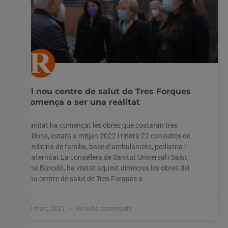
El nou centre de salut de Tres Forques
comença a ser una realitat
Sanitat ha començat les obres que costaran tres
milions, estarà a mitjan 2022 i tindrà 22 consultes de
medicina de família, base d’ambulàncies, pediatria i
maternitat La consellera de Sanitat Universal i Salut,
Ana Barceló, ha visitat aquest dimecres les obres del
nou centre de salut de Tres Forques a
10 març, 2021
No hi ha comentaris