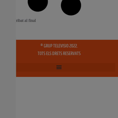
Pista Coberta
Els atletes torrentinos van aconseguir tres medalles a
més de batre les seues marques personals en la
competició disputada en Antequera A aquestes
medalles se li suma una tercera posició que va
aconseguir Empar Vizcaino corrent els 3.000m en el
Campionat d’Espanya de Camp a través Feddi 2021
L’atletisme a
10 març, 2021
No hi ha comentaris