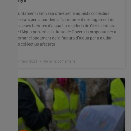
anys
Ajuntament i Emivasa ofereixen a aquests col·lectius
afectats per la pandèmia l’ajornament del pagament de
Utilitzem cookies al nostre lloc web per oferir-vos
les seues factures d’aigua La regidoria de Cicle a integral
l'experiència més rellevant recordant les vostres preferències
de l’Aigua portarà a la Junta de Govern la proposta per a
i visites repetides. En fer clic a "Acceptar-ho tot", accepteu
l'ús de TOTES les cookies. Tanmateix, podeu visitar
ajornar el pagament de la factura d’aigua per a ajudar
"Configuració de les galetes" per proporcionar un
als col·lectius afectats
consentiment controlat.
Configuració cookies
Accepta tot
10 març, 2021
No hi ha comentaris