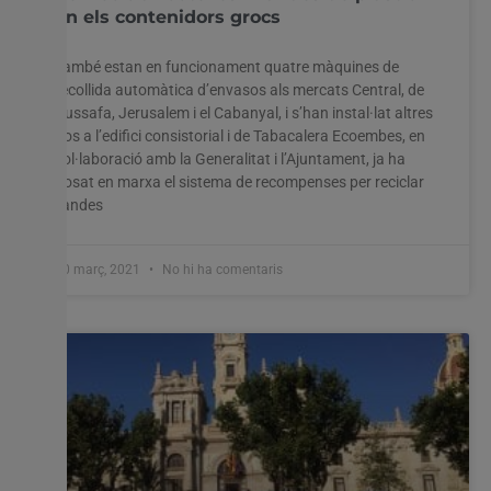
en els contenidors grocs
També estan en funcionament quatre màquines de
recollida automàtica d’envasos als mercats Central, de
Russafa, Jerusalem i el Cabanyal, i s’han instal·lat altres
dos a l’edifici consistorial i de Tabacalera Ecoembes, en
col·laboració amb la Generalitat i l’Ajuntament, ja ha
posat en marxa el sistema de recompenses per reciclar
llandes
10 març, 2021
No hi ha comentaris