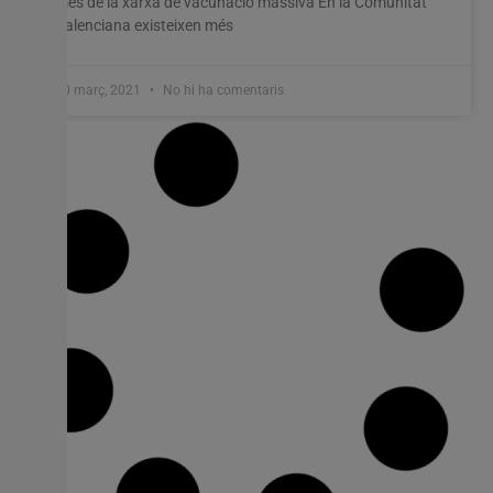
més de la xarxa de vacunació massiva En la Comunitat
Valenciana existeixen més
10 març, 2021
No hi ha comentaris
Claudia Rubio i Niklas Morales de Torrent
aconsegueixen dos ors i una plata en el
XLVIII Campionat d’Espanya sub20 de