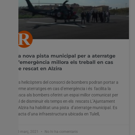
La nova pista municipal per a aterratge
d’emergència millora els treball en cas
de rescat en Alzira
Els helicòpters del consorci de bombers podran portar a
terme aterratges en cas d’emergència i és facilita la
tasca als bombers oferint un espai millor comunicat per
tal de disminuir els temps en els rescats L’Ajuntament
d’Alzira ha habilitat una pista d’aterratge municipal. Es
tracta d’una infraestructura ubicada en Tulell,
10 març, 2021
No hi ha comentaris