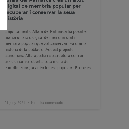
Alfara del Patriarca crea un arxiu
digital de memòria popular per
recuperar i conservar la seua
història
L’ajuntament d’Alfara del Patriarca ha posat en
marxa un arxiu digital de memòria oral i
memòria popular que vol conservar i valorar la
història de la població. Aquest projecte
s’anomena Alfarapèdia i s’estructura com un
arxiu dinàmic i obert a tota mena de
contribucions, acadèmiques i populars. El que es
21 juny, 2021
No hi ha comentaris