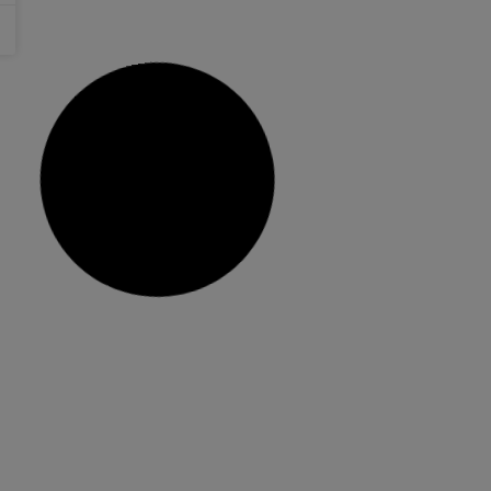
21 juny, 2021
No hi ha comentaris
El gremi d’artistes fallers es
reuneix amb la Junta Local Fallera i
l’Ajuntament per a planificar la
setmana vinent fallera
La Junta Local Fallera i l’Ajuntament de Torrent