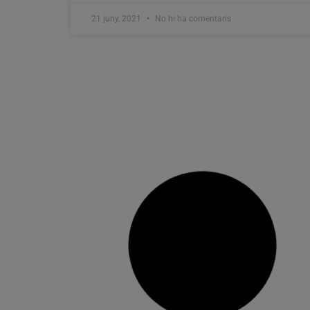
21 juny, 2021
No hi ha comentaris
Alfafar llança la seua agenda
cultural per al mes de juliol amb
actes en les seues places i barris
La regidoria de cultura ha desenvolupat un
calendari durant el mes de juliol amb el nom