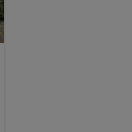
La jornada dedicada a la tercera
edat saludable tanca la Setmana
de la Salut de Paiporta
Èxit de participació en la primera edició de
l’esdeveniment, enfocat a parlar de la salut
comunitària des d’una òptica positiva La
Setmana de la Salut de Paiporta es va tancar
amb la jornada dedicada a la tercera edat
saludable, celebrada a la plaça Casota.
Centenars de persones es varen donar