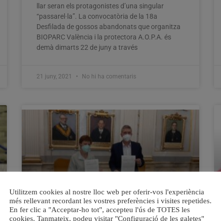
llar seran els protagonistes d’una singular
“passarel·la”. La convocatòria de la 18a
Desfilada de gossos abandonats que organitza
BIOPARC València i la protectora A.O.P.A. és
demà dimarts 22 de juny a través
21 juny, 2021
No hi ha comentaris
Utilitzem cookies al nostre lloc web per oferir-vos l'experiència
més rellevant recordant les vostres preferències i visites repetides.
En fer clic a "Acceptar-ho tot", accepteu l'ús de TOTES les
cookies. Tanmateix, podeu visitar "Configuració de les galetes"