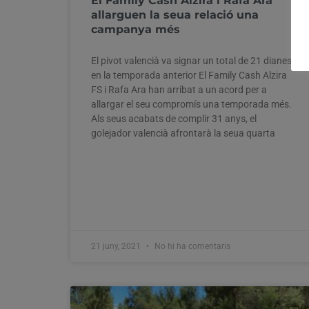
El Family Cash Alzira i Rafa Ara
allarguen la seua relació una
campanya més
El pivot valencià va signar un total de 21 dianes
en la temporada anterior El Family Cash Alzira
FS i Rafa Ara han arribat a un acord per a
allargar el seu compromís una temporada més.
Als seus acabats de complir 31 anys, el
golejador valencià afrontarà la seua quarta
21 juny, 2021
No hi ha comentaris