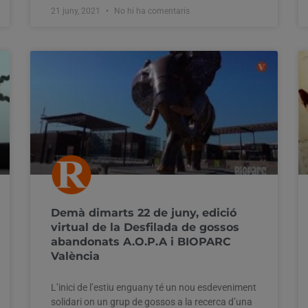
21 juny, 2021
No hi ha comentaris
Demà dimarts 22 de juny, edició
virtual de la Desfilada de gossos
abandonats A.O.P.A i BIOPARC
València
L’inici de l’estiu enguany té un nou esdeveniment
solidari on un grup de gossos a la recerca d’una