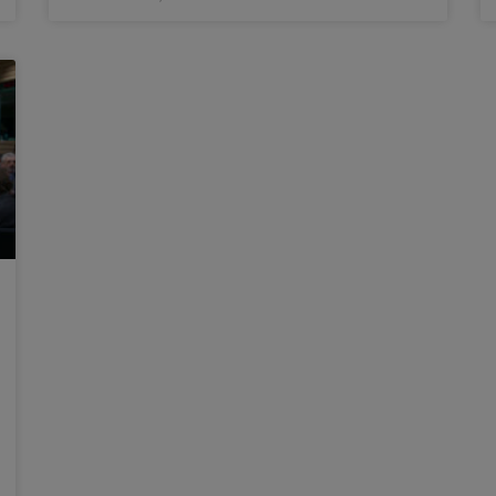
El pressupost municipal per a 2022
del govern de Mislata rebrà el
suport de C’s
Per sisé any consecutiu, els comptes municipals
del govern socialista comptaran amb el vot
favorable del portaveu del grup Ciutadans, José
María González Murgui. Un pressupost les línies