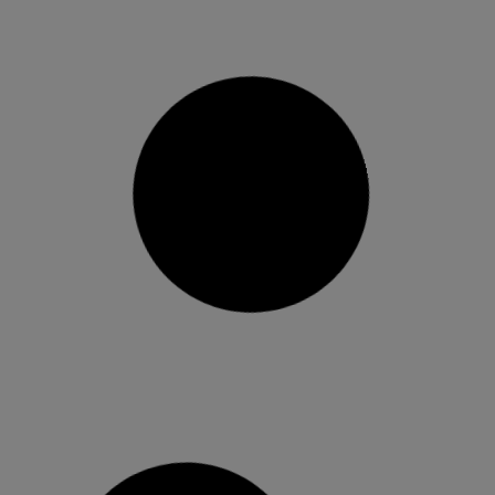
València Activa i CEV València
impulsen el lideratge de 60 dones
amb la 3a edició del programa
Lidereses
120 dones amb càrrecs de responsabilitat en les
seues empreses han participat en el programa
des de la seua posada en marxa en 2019
L’Ajuntament de València, a través de València
Activa, al costat de CEV València ha clausurat
hui la tercera edició de ‘Lidereses’, el programa
d’impuls per a
14 desembre, 2021
No hi ha comentaris