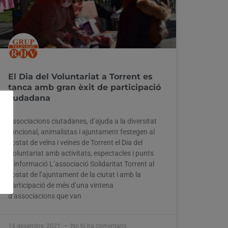
El Dia del Voluntariat a Torrent es
tanca amb gran èxit de participació
cudadana
Associacions ciutadanes, d’ajuda a la diversitat
funcional, animalistas i ajuntament festegen al
costat de veïns i veïnes de Torrent el Dia del
Voluntariat amb activitats, espectacles i punts
d’informació L’associació Solidaritat Torrent al
costat de l’ajuntament de la ciutat i amb la
participació de més d’una vintena
d’associacions que van
14 desembre, 2021
No hi ha comentaris