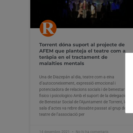
Torrent dóna suport al projecte de
AFEM que planteja el teatre com a
teràpia en el tractament de
malalties mentals
Una de Diazepán al dia, teatre com a eina
d’autoconeixement, expressió emocional i
potenciadora de relacions socials i de benestar
fisico i psicologico Amb el suport de la delegació
de Benestar Social de l’Ajuntament de Torrent, la
sala d’actes va rebre dissabte passat al grup de
teatre de l’associació per
14 desembre, 2021
No hi ha comentaris