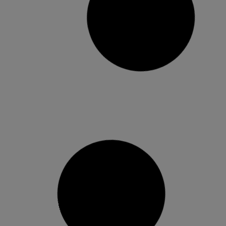
Alboraia presenta les seues
renovades Rutes per l’Horta
La regidoria de Turisme ha renovat els panells
informatius i la imatge en la seua aposta pel
turisme sostenible L’Ajuntament d’Alboraia ha
presentat hui les renovades Rutes per l’Horta
d’Alboraia amb moltes novetats per a afavorir
un turisme sostenible i de qualitat. Aquesta
renovació i nova imatge s’emmarca dins del
14 desembre, 2021
No hi ha comentaris