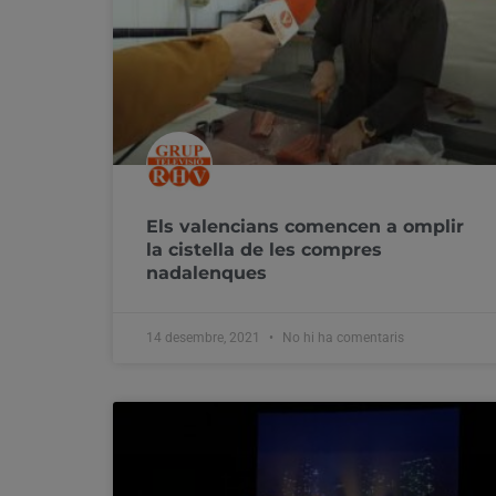
Els valencians comencen a omplir
la cistella de les compres
nadalenques
14 desembre, 2021
No hi ha comentaris