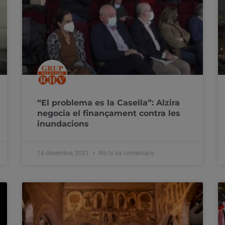
“El problema es la Casella”: Alzira
negocia el finançament contra les
inundacions
14 desembre, 2021
No hi ha comentaris