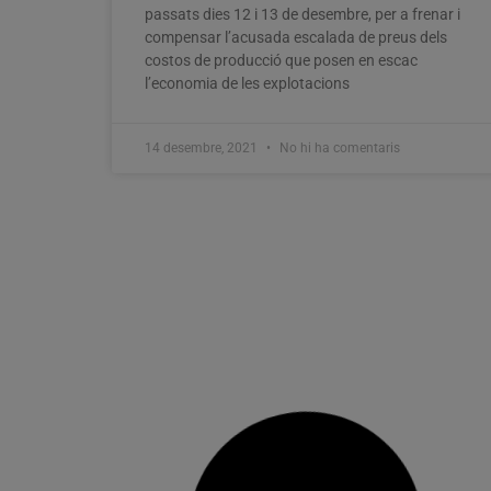
passats dies 12 i 13 de desembre, per a frenar i
compensar l’acusada escalada de preus dels
costos de producció que posen en escac
l’economia de les explotacions
14 desembre, 2021
No hi ha comentaris