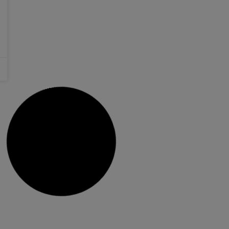
generals del qual reflecteixen un augment de la
despesa en benestar social i en les partides
destinades a l’impuls econòmic, així com
14 desembre, 2021
No hi ha comentaris