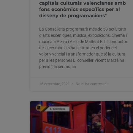
capitals culturals valencianes amb
fons econòmics específics per al
disseny de programacions”
La Conselleria programarà més de 50 activitats
d’arts escèniques, música, exposicions, cinema i
música a Alzira i Aielo de Malferit El fil conductor
de la cerimònia s’ha centrat en el poder del
valor vivencial i transformador que té la cultura
per a les persones El conseller Vicent Marzà ha
presidit la cerimònia
16 desembre, 2021
No hi ha comentaris