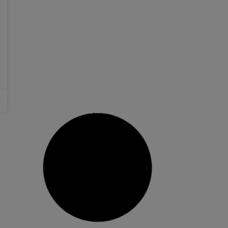
La Junta de Govern Local aprovarà demà les
ajudes concedides La Junta de Govern Local
aprovarà demà les ajudes concedides en la
convocatòria d’ajudes de menjador escolar de
de València per un import de 2,5 milions d’euros,
que cobriran els mesos de setembre de 2021 a
juliol de 2022. Així
16 desembre, 2021
No hi ha comentaris