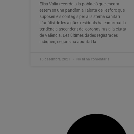
Elisa Valía recorda a la població que encara
estem en una pandèmia i alerta de l’esforç que
suposen els contagis per al sistema sanitari
L’anàlisi de les aigües residuals ha confirmat la
tendència ascendent del coronavirus a la ciutat
de València. Les últimes dades registrades
indiquen, segons ha apuntat la
16 desembre, 2021
No hi ha comentaris