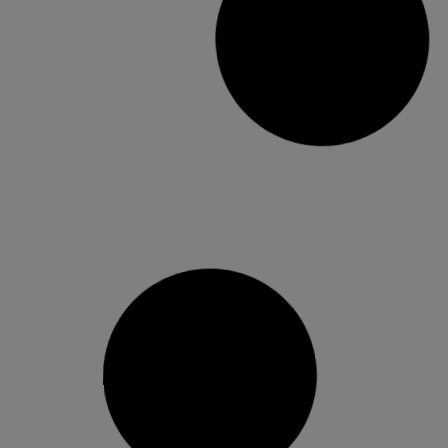
Torrent entrega els premis de la
Setmana Europea de la Mobilitat
Després d’haver celebrat la Setmana Europea
de la Mobilitat, organitzada per la Delegació de
Mobilitat de l’Ajuntament de Torrent el mes de
setembre passat, aquest 10 de desembre es van
entregar els premis als guanyadors de les
diferents proves que es van organitzar durant la
celebració d’aquesta setmana de la
16 desembre, 2021
No hi ha comentaris