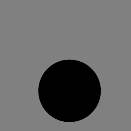
El Comerç d’Alzira et porta a la Fira,
és la campanya municipal que
repartirà 2000 entrades per a la fira
de Nadal entre els clients del
comerç local
Hui s’ha presentat en roda de premsa la
campanya “Per Nadal: El comerç d’Alzira et
porta a la fira. A l’acte han assistit l’alcalde
d’Alzira, Diego Gómez, la cap de IDEA, Carmen
Herrero i membres del Consell Assessor de
Comerç i el President de l’Associació de Firers de
la Ribera
16 desembre, 2021
No hi ha comentaris