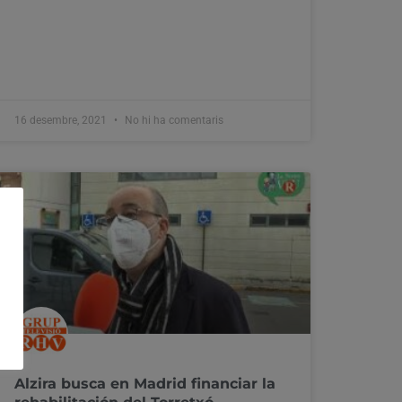
16 desembre, 2021
No hi ha comentaris
Alzira busca en Madrid financiar la