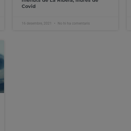
menuts de La Ribera, lliures de
Covid
16 desembre, 2021
No hi ha comentaris
Servicis Socials aprova les ajudes
de menjador escolar per més de 2,5
milions d’euros