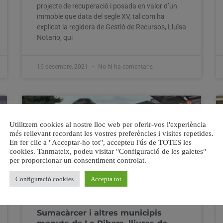
projecte de recuperació i posada en valor d’un
immoble que data del segle XV, tal com ha
explicat la regidora de Gestió de Recursos, Lluïsa
Notario, qui
16 desembre, 2021
No hi ha comentaris
Utilitzem cookies al nostre lloc web per oferir-vos l'experiència
més rellevant recordant les vostres preferències i visites repetides.
En fer clic a "Acceptar-ho tot", accepteu l'ús de TOTES les
cookies. Tanmateix, podeu visitar "Configuració de les galetes"
per proporcionar un consentiment controlat.
Configuració cookies
Accepta tot
Sumacàrcer i altres municipis