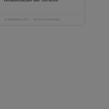
rehabilitación del Torretxó
16 desembre, 2021
No hi ha comentaris
La travessia “Copa Nadal a la
Marina” se celebra dissabte en
memòria del nadador Ruperto
Sanjuán