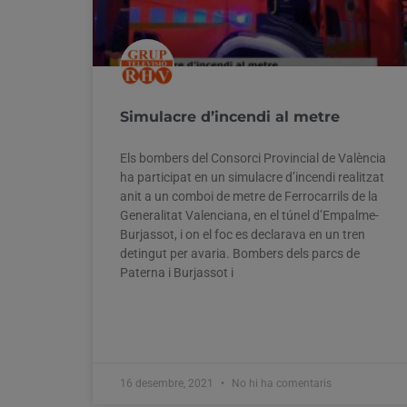
Simulacre d’incendi al metre
Els bombers del Consorci Provincial de València
ha participat en un simulacre d’incendi realitzat
anit a un comboi de metre de Ferrocarrils de la
Generalitat Valenciana, en el túnel d’Empalme-
Burjassot, i on el foc es declarava en un tren
detingut per avaria. Bombers dels parcs de
Paterna i Burjassot i
16 desembre, 2021
No hi ha comentaris