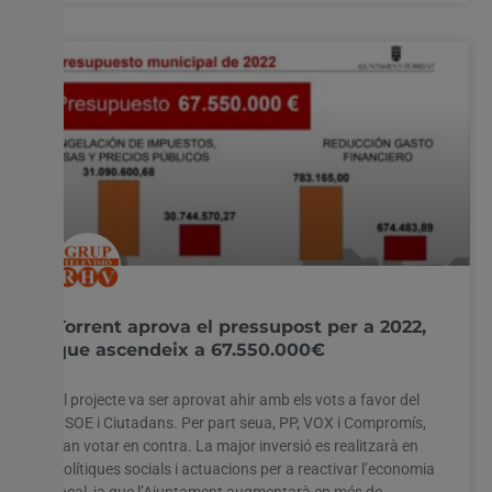
Torrent aprova el pressupost per a 2022,
que ascendeix a 67.550.000€
El projecte va ser aprovat ahir amb els vots a favor del
PSOE i Ciutadans. Per part seua, PP, VOX i Compromís,
van votar en contra. La major inversió es realitzarà en
polítiques socials i actuacions per a reactivar l’economia
Utilitzem cookies al nostre lloc web per oferir-vos
l'experiència més rellevant recordant les vostres preferències
local, ja que l’Ajuntament augmentarà en més de