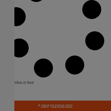
Noves contractacions a l’Ajuntamentde
Picassent amb el Taller d’Ocupació
Gestiona II
Una subvenció de Labora de prop de 500.000 euros ha
possibilitat esta iniciativa, en la qual, l’alumnat rebrà
formació teórica i pràctica per poder treballar en l’àmbit
de la gestió administrativa. L’alcaldessa, Conxa García,
ha donat la benvinguda este matí als treballadors i
treballadores que formen part del Taller d’Ocupació