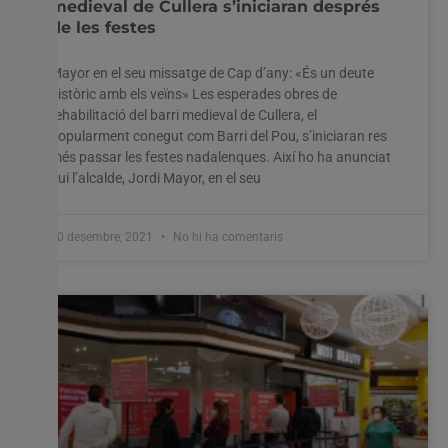
medieval de Cullera s’iniciaran després
de les festes
Mayor en el seu missatge de Cap d’any: «És un deute
històric amb els veïns» Les esperades obres de
rehabilitació del barri medieval de Cullera, el
popularment conegut com Barri del Pou, s’iniciaran res
més passar les festes nadalenques. Així ho ha anunciat
hui l’alcalde, Jordi Mayor, en el seu
30 desembre, 2021
No hi ha comentaris