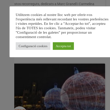
Estos recorreguts, dedicats a Marc Granell i Carmelina
Sánchez-Cutillas, s’afigen al de Vicent Andrés Estellés,
senyalitzat en 2020 El poeta Marc Granell, i la
historiadora, novel·lista i poeta Carmelina Sánchez-
Cutillas protagonitzen des d’enguany dos noves rutes
literàries que assenyalen diversos punts de la ciutat
relacionats amb la seua vida i
30 desembre, 2021
No hi ha comentaris