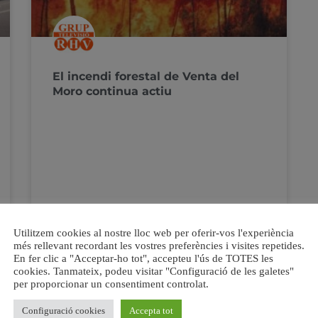
El incendi forestal de Venta del
Moro continua actiu
Utilitzem cookies al nostre lloc web per oferir-vos l'experiència
més rellevant recordant les vostres preferències i visites repetides.
En fer clic a "Acceptar-ho tot", accepteu l'ús de TOTES les
5 juliol, 2022
No hi ha comentaris
cookies. Tanmateix, podeu visitar "Configuració de les galetes"
per proporcionar un consentiment controlat.
Configuració cookies
Accepta tot