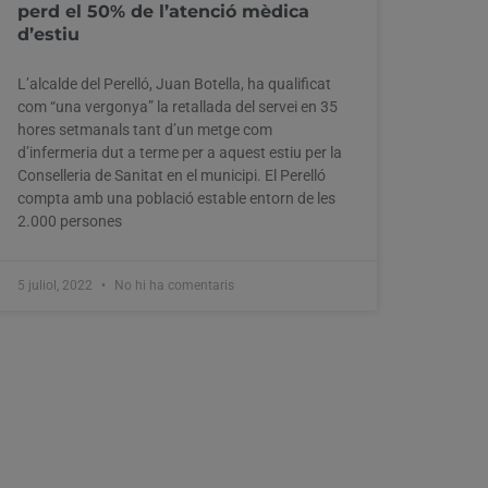
perd el 50% de l’atenció mèdica
d’estiu
L’alcalde del Perelló, Juan Botella, ha qualificat
com “una vergonya” la retallada del servei en 35
hores setmanals tant d’un metge com
d’infermeria dut a terme per a aquest estiu per la
Conselleria de Sanitat en el municipi. El Perelló
compta amb una població estable entorn de les
2.000 persones
5 juliol, 2022
No hi ha comentaris