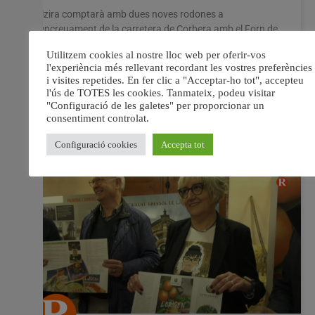
Alzira comptarà amb dues noves rodones a
l’encreuament de la carretera de Corbera amb el Forn de
Carrascosa i també a la Portella de Severino. La
Diputació de València ja ha anunciat les obres
d’execució d’estes interseccions que milloraran la
seguretat viària de la CV-510 i la CV-506 a Alzira
2 desembre, 2022
No hi ha comentaris