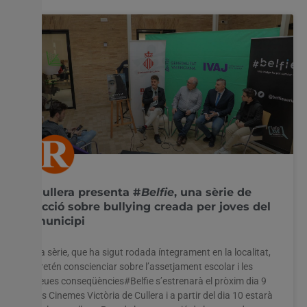
Cullera presenta #
Belfie
, una sèrie de
ficció sobre bullying creada per joves del
municipi
La sèrie, que ha sigut rodada íntegrament en la localitat,
pretén conscienciar sobre l’assetjament escolar i les
seues conseqüències#Belfie s’estrenarà el pròxim dia 9
Utilitzem cookies al nostre lloc web per oferir-vos
als Cinemes Victòria de Cullera i a partir del dia 10 estarà
l'experiència més rellevant recordant les vostres preferències