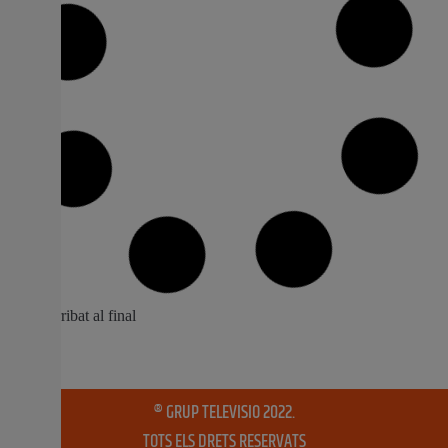
Xúquer Viu celebra la seua X Assemblea
El pròxim any tindrà lloc el 20 aniversari del naixement
de Xúquer Viu Recentment va tindre lloc, al MUMA
d’Alzira, la desena Assemblea de Xúquer Viu, després de
3 anys sense haver-se pogut celebrat aquesta fita, a
causa de la pandèmia. En l’Assemblea es va repassar
l’activitat de Xúquer Viu
2 desembre, 2022
No hi ha comentaris