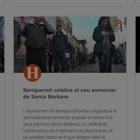
Beniparrell celebra el seu esmorzar
de Santa Bàrbara
L’Ajuntament de Beniparrell torna a organitzar el
seu tradicional esmorzar popular en honor a la
seua patrona, Santa Bàrbara. La celebració
començava a les 9 del matí a la plaça baron, en
un ambient festiu en el que tampoc faltà la