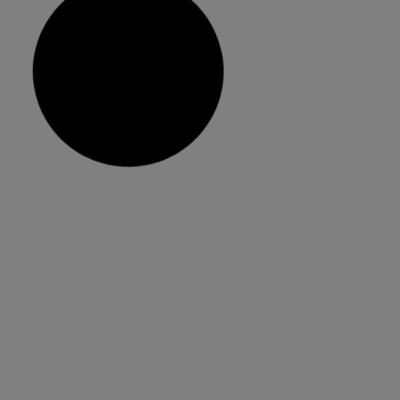
Més de 3.000 persones visiten el
betlem artístic al Saló de Cristall
este cap de setmana
El pessebre roman obert a la ciutadania des de
dissabte passat fins al 4 de gener Entre les 300
activitats programades per l’Ajuntament de
València amb motiu de les festes nadalenques
destaca el betlem artístic al Saló de Cristall, que