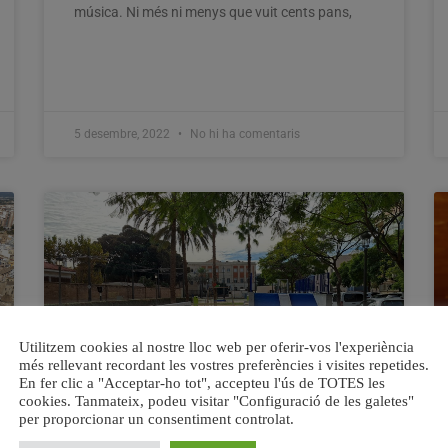
música. Ni més ni menys que vuit cents pans,
5 desembre, 2022
No hi ha comentaris
Utilitzem cookies al nostre lloc web per oferir-vos l'experiència
més rellevant recordant les vostres preferències i visites repetides.
En fer clic a "Acceptar-ho tot", accepteu l'ús de TOTES les
cookies. Tanmateix, podeu visitar "Configuració de les galetes"
per proporcionar un consentiment controlat.
Oberts al públic els parcs de la