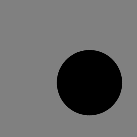
L’Ajuntament de Bonrepòs i
Mirambell ha llançat un any més la
convocatòria del Xec Bebè
Obert el termini de sol·licitud del Xec Bebè fins al
15 de desembre L’Ajuntament de Bonrepòs i
Mirambell ha llançat un any més la convocatòria
del Xec Bebè, una ajuda municipal de 100 euros
amb un doble objectiu: ajudar les famílies a