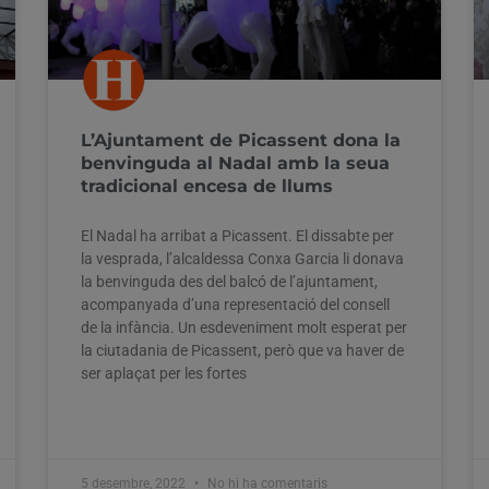
L’Ajuntament de Picassent dona la
benvinguda al Nadal amb la seua
tradicional encesa de llums
El Nadal ha arribat a Picassent. El dissabte per
la vesprada, l’alcaldessa Conxa Garcia li donava
la benvinguda des del balcó de l’ajuntament,
acompanyada d’una representació del consell
de la infància. Un esdeveniment molt esperat per
la ciutadania de Picassent, però que va haver de
ser aplaçat per les fortes
5 desembre, 2022
No hi ha comentaris