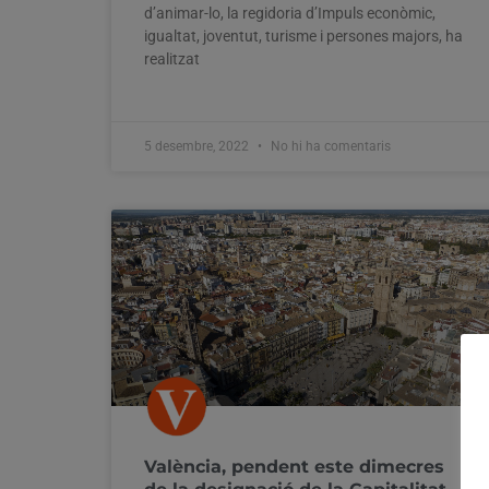
d’animar-lo, la regidoria d’Impuls econòmic,
igualtat, joventut, turisme i persones majors, ha
realitzat
5 desembre, 2022
No hi ha comentaris
València, pendent este dimecres