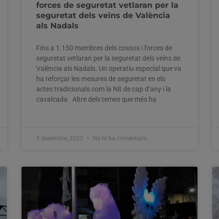
forces de seguretat vetlaran per la
seguretat dels veïns de València
als Nadals
Fins a 1.150 membres dels cossos i forces de
seguretat vetlaran per la seguretat dels veïns de
València als Nadals. Un operatiu especial que va
ha reforçar les mesures de seguretat en els
actes tradicionals com la Nit de cap d’any i la
cavalcada. Altre dels temes que més ha
5 desembre, 2022
No hi ha comentaris