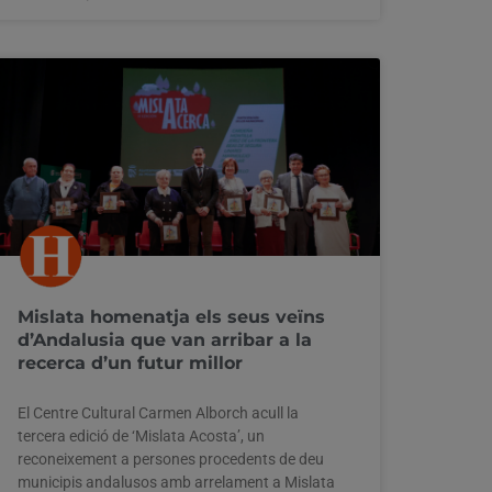
Mislata homenatja els seus veïns
d’Andalusia que van arribar a la
recerca d’un futur millor
El Centre Cultural Carmen Alborch acull la
tercera edició de ‘Mislata Acosta’, un
reconeixement a persones procedents de deu
municipis andalusos amb arrelament a Mislata