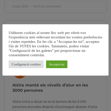
5 juny, 2023
No hi ha comentaris
Utilitzem cookies al nostre lloc web per oferir-vos
l'experiència més rellevant recordant les vostres preferències
i visites repetides. En fer clic a "Acceptar-ho tot", accepteu
l'ús de TOTES les cookies. Tanmateix, podeu visitar
"Configuració de les galetes" per proporcionar un
consentiment controlat.
Configuració cookies
Accepta tot
Alzira manté els nivells d’atur en les
3000 persones
Alzira torna a situar-se en la barrera de les 3.000
persones aturades després d’aconseguir abaixar d’esta