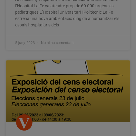
l’Hospital La Fe va atendre prop de 60.000 urgències
pediàtriques L’Hospital Universitari i Politècnic La Fe
estrena una nova ambientació dirigida a humanitzar els
espais hospitalaris dels
5 juny, 2023
No hi ha comentaris