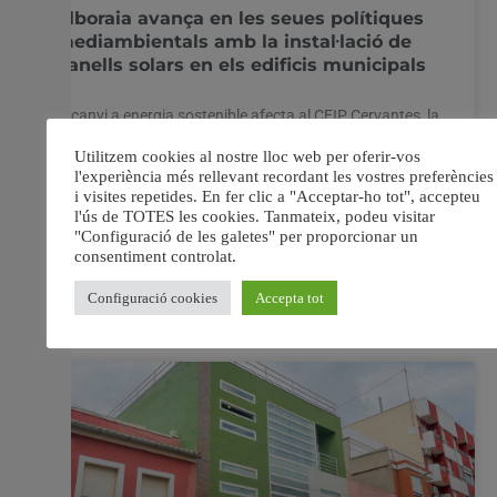
Alboraia avança en les seues polítiques
mediambientals amb la instal·lació de
panells solars en els edificis municipals
El canvi a energia sostenible afecta al CEIP Cervantes, la
Casa de la Cultura, el Pavelló de la Ciutat de l’Esport, el
Consistori, l’Auditori Municipal i la Central d’Emergències
Diversos edificis municipals de l’Ajuntament d’Alboraia
estan transformant l’energia amb la qual presten servei
durant aquests mesos a través de la
6 juliol, 2023
No hi ha comentaris