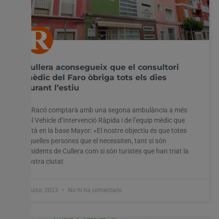
Cullera aconsegueix que el consultori
mèdic del Faro òbriga tots els dies
durant l’estiu
El Racó comptarà amb una segona ambulància a més
del Vehicle d’Intervenció Ràpida i de l’equip mèdic que
està en la base Mayor: «El nostre objectiu és que totes
aquelles persones que el necessiten, tant si són
residents de Cullera com si són turistes que han triat la
nostra ciutat
6 juliol, 2023
No hi ha comentaris