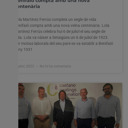
Benifaió compta amb una nova
centenària
Lola Martínez Ferrús compleix un segle de vida
Benifaió compta amb una nova veïna centenària. Lola
Martínez Ferrús celebra hui 6 de juliol el seu segle de
vida. Lola va nàixer a Setaigües un 6 de juliol de 1923.
Per motius laborals del seu pare es va establir a Benifaió
l’any 1931
6 juliol, 2023
No hi ha comentaris