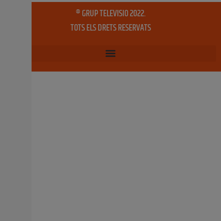
6 juliol, 2023
No hi ha comentaris
Alfafar aposta per l’ocupació a través del
programa EXPLUS 2023
El programa té com a finalitat la contractació de