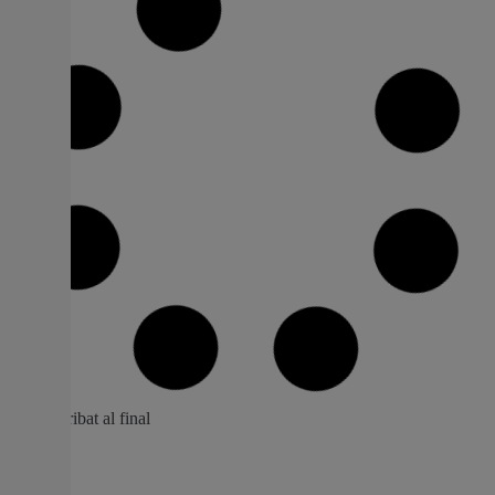
L’Ajuntament d’Alcàsser fa públiques les
al·legacions que va presentar per afrenar
la macro depuradora
Alberto Primo, alcalde de la localitat, va presentar les
al·legacions el passat 19 de juny Això suposa un
«exercici de transparència» per part de l’equip de govern
El nou alcalde d’Alcàsser, Alberto Primo, ja va fer el
primer pas per a intentar frenar la macro depuradora
presentant les al·legacions per a això.