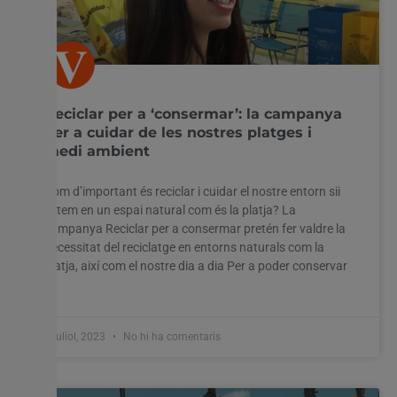
Reciclar per a ‘consermar’: la campanya
per a cuidar de les nostres platges i
medi ambient
Com d’important és reciclar i cuidar el nostre entorn sii
estem en un espai natural com és la platja? La
campanya Reciclar per a consermar pretén fer valdre la
necessitat del reciclatge en entorns naturals com la
platja, així com el nostre dia a dia Per a poder conservar
la
6 juliol, 2023
No hi ha comentaris