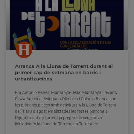
Arranca A la Lluna de Torrent durant el
primer cap de setmana en barris i
urbanitzacions
Fra Antonio Panes, Muntanya-Bella, Muntanya Llevant,
Plaza Amèrica, Avinguda Olímpica i Colònia Blanca són
les primeres places amb activitats A la Lluna de Torrent
de l’1 al 3 d’agost Finalitzades les festes patronals,
l’Ajuntament de Torrent ja prepara la seua nova
iniciativa “A la Lluna de Torrent, un Torrent de