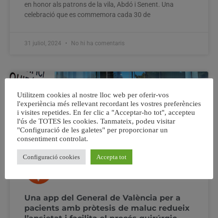
en honor als patrons de la vila, Abdó i Senent. Una
celebració que es commemora cada 30 de
31 juliol, 2024
No hi ha comentaris
Utilitzem cookies al nostre lloc web per oferir-vos
l'experiència més rellevant recordant les vostres preferències
i visites repetides. En fer clic a "Acceptar-ho tot", accepteu
l'ús de TOTES les cookies. Tanmateix, podeu visitar
"Configuració de les galetes" per proporcionar un
consentiment controlat.
Configuració cookies
Accepta tot
Una app del General de València per a
pacients amb pròtesis de maluc redueix