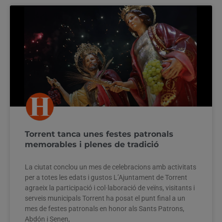
Torrent tanca unes festes patronals
memorables i plenes de tradició
La ciutat conclou un mes de celebracions amb activitats
per a totes les edats i gustos L’Ajuntament de Torrent
agraeix la participació i col·laboració de veïns, visitants i
serveis municipals Torrent ha posat el punt final a un
mes de festes patronals en honor als Sants Patrons,
Abdón i Senen,