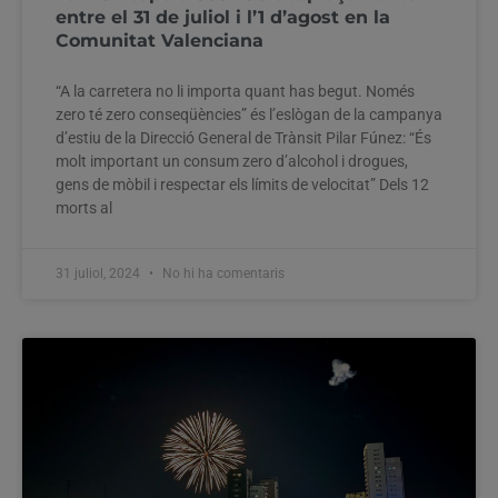
entre el 31 de juliol i l’1 d’agost en la
Comunitat Valenciana
“A la carretera no li importa quant has begut. Només
zero té zero conseqüències” és l’eslògan de la campanya
d’estiu de la Direcció General de Trànsit Pilar Fúnez: “És
molt important un consum zero d’alcohol i drogues,
gens de mòbil i respectar els límits de velocitat” Dels 12
morts al
31 juliol, 2024
No hi ha comentaris