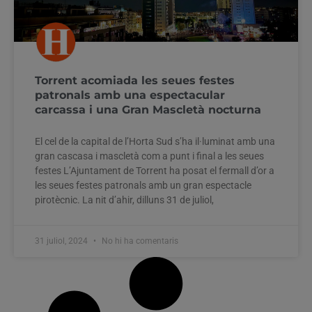
Torrent acomiada les seues festes
patronals amb una espectacular
carcassa i una Gran Mascletà nocturna
El cel de la capital de l’Horta Sud s’ha il·luminat amb una
gran cascasa i mascletà com a punt i final a les seues
festes L’Ajuntament de Torrent ha posat el fermall d’or a
les seues festes patronals amb un gran espectacle
pirotècnic. La nit d’ahir, dilluns 31 de juliol,
31 juliol, 2024
No hi ha comentaris