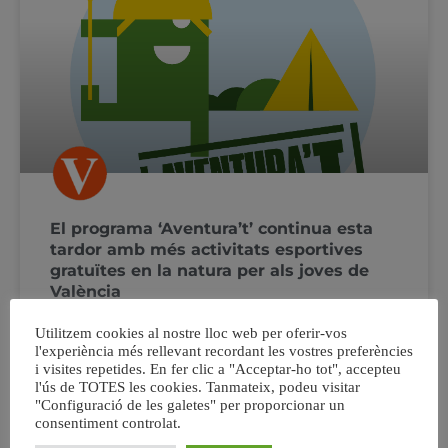
El programa ‘Aventura’t’ continua esta
tardor amb més activitats esportives
gratuïtes en la natura per als joves de
València
Utilitzem cookies al nostre lloc web per oferir-vos
Este diumenge s’obri el termini d’inscripció per a huit
l'experiència més rellevant recordant les vostres preferències
eixides programades cada dissabte a partir del 28 de
i visites repetides. En fer clic a "Acceptar-ho tot", accepteu
setembre Barranquisme, escalada, espeleologia i via
l'ús de TOTES les cookies. Tanmateix, podeu visitar
ferrata són les activitats proposades, que es duran a
"Configuració de les galetes" per proporcionar un
terme Chulilla, Vilamarxant, Serra i Enguera L’oferta,
consentiment controlat.
totalment gratuïta, va dirigida a joves d’entre 18 i 30