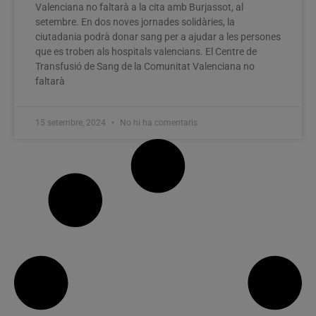
Valenciana no faltarà a la cita amb Burjassot, al
setembre. En dos noves jornades solidàries, la
ciutadania podrà donar sang per a ajudar a les persones
que es troben als hospitals valencians. El Centre de
Transfusió de Sang de la Comunitat Valenciana no
faltarà
15 setembre, 2024
No hi ha comentaris