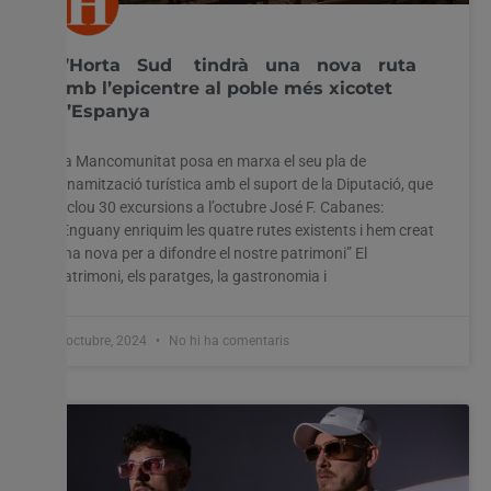
L’Horta Sud tindrà una nova ruta
amb l’epicentre al poble més xicotet
d’Espanya
La Mancomunitat posa en marxa el seu pla de
dinamització turística amb el suport de la Diputació, que
inclou 30 excursions a l’octubre José F. Cabanes:
“Enguany enriquim les quatre rutes existents i hem creat
una nova per a difondre el nostre patrimoni” El
patrimoni, els paratges, la gastronomia i
7 octubre, 2024
No hi ha comentaris