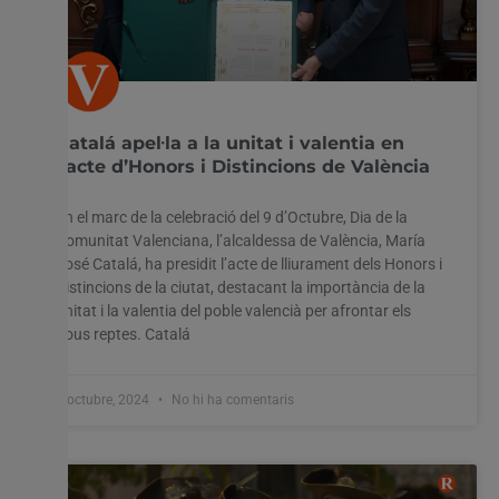
Catalá apel·la a la unitat i valentia en
l’acte d’Honors i Distincions de València
En el marc de la celebració del 9 d’Octubre, Dia de la
Comunitat Valenciana, l’alcaldessa de València, María
José Catalá, ha presidit l’acte de lliurament dels Honors i
Distincions de la ciutat, destacant la importància de la
unitat i la valentia del poble valencià per afrontar els
nous reptes. Catalá
7 octubre, 2024
No hi ha comentaris