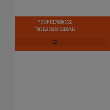
Aquest cap de setmana la Pobla Llarga va donar el tret
d’eixida als seues tan esperades Festes Majors i de
Moros i Cristians, una celebració
7 octubre, 2024
No hi ha comentaris
Detingut per 10 robatoris en municipis