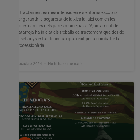
El tractament és més intensiu en els entorns escolars
per garantir la seguretat de la xicalla, així com en les
zones canines dels parcs municipals L’Ajuntament de
Catarroja ha iniciat els treballs de tractament que des de
fa set anys estan tenint un gran èxit per a combatre la
processionària.
7 octubre, 2024
No hi ha comentaris