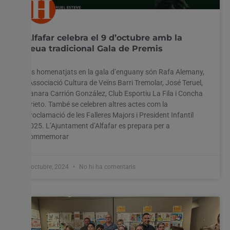
Alfafar celebra el 9 d’octubre amb la
seua tradicional Gala de Premis
Els homenatjats en la gala d’enguany són Rafa Alemany,
l’Associació Cultura de Veïns Barri Tremolar, José Teruel,
Yanara Carrión González, Club Esportiu La Fila i Concha
Prieto. També se celebren altres actes com la
proclamació de les Falleres Majors i President Infantil
2025. L’Ajuntament d’Alfafar es prepara per a
commemorar
7 octubre, 2024
No hi ha comentaris