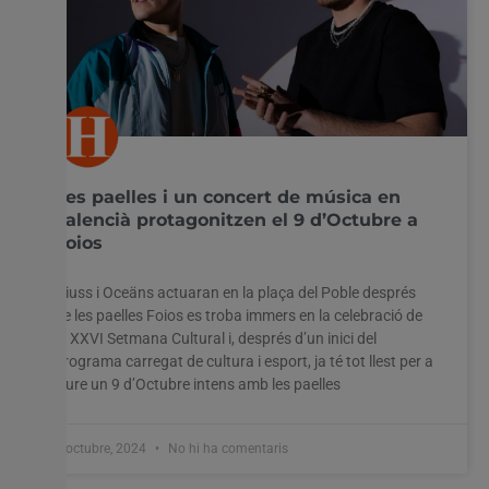
Les paelles i un concert de música en
valencià protagonitzen el 9 d’Octubre a
Foios
Niuss i Oceäns actuaran en la plaça del Poble després
de les paelles Foios es troba immers en la celebració de
la XXVI Setmana Cultural i, després d’un inici del
programa carregat de cultura i esport, ja té tot llest per a
viure un 9 d’Octubre intens amb les paelles
7 octubre, 2024
No hi ha comentaris