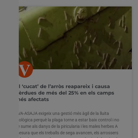
El ‘cucat’ de l’arròs reapareix i causa
pèrdues de més del 25% en els camps
més afectats
AVA-ASAJA exigeix una gestió més àgil de la lluita
biològica perquè la plaga torne a estar baix control i no
se sume als danys de la piricularia i les males herbes A
mesura que els treballs de sega avancen, els arrossers