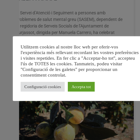
El Servei d’Atenció i Seguiment a persones amb
problemes de salut mental greu (SASEM), dependent de
la regidoria de Serveis Socials de l’Ajuntament de
Burjassot, dirigida per Manuela Carrero, ha celebrat
recentment el Curs Especialitzat en Psicosi i
Esquizofrènia, amb el suport de l’Associació Espanyola
de Suport en Psicosi (AMAFE), la qual ha sigut la
responsable d’impartir la formació.
7 octubre, 2024
No hi ha comentaris